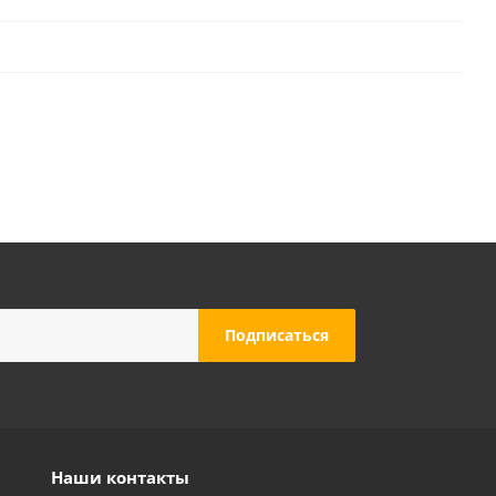
ль MW550 INOX
Насос погружной "LEO" EKS-250P
Достаточно
Наши контакты