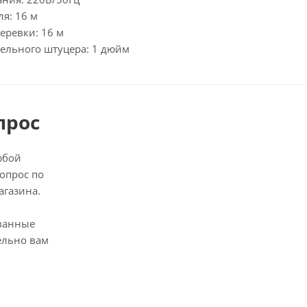
ля: 16 м
еревки: 16 м
ельного штуцера: 1 дюйм
прос
юбой
опрос по
агазина.
ванные
ельно вам