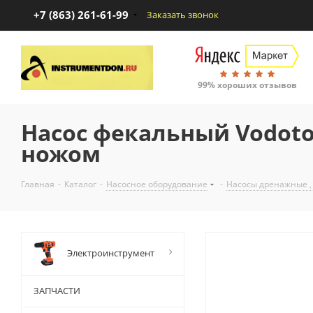
+7 (863) 261-61-99
Заказать звонок
99% хороших отзывов
Насос фекальный Vodot
ножом
Главная
-
Каталог
-
Насосное оборудование
-
Насосы дренажные ,
Электроинструмент
ЗАПЧАСТИ