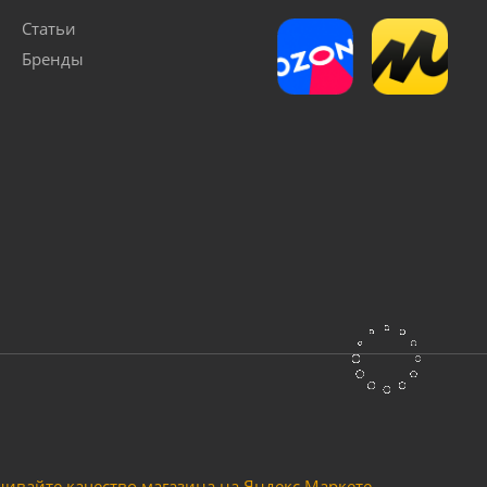
Статьи
Бренды
LEO XKS-310P
Насос дренажный Vodotok модель MQ750
очно
Достаточно