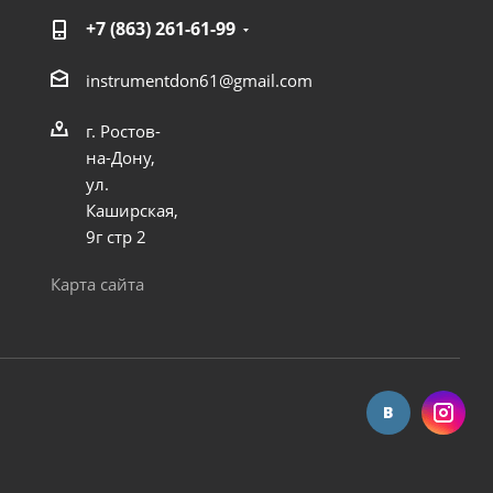
+7 (863) 261-61-99
instrumentdon61@gmail.com
г. Ростов-
на-Дону,
ул.
Каширская,
9г стр 2
 INOX
Насос дренажный Vodotok модель НДУ-400
Карта сайта
Достаточно