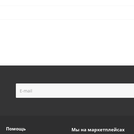
 Vodotok MW 400 INOX
Насос дренажный Vodotok моде
остаточно
Достаточно
Помощь
Мы на маркетплейсах