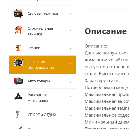
Силовая техника
Описание
Строительная
техника
Описание:
Станки
Данные погружные н
домашнем хозяйстве,
Насосное
выпускного отверсти
оборудование
стали. Высококачес
Характеристики:
Авто товары
Потребляемая мощно
Максимальная произ
Расходные
материалы
Максимальная высот
Максимальная темпе
СПОРТ и ОТДЫХ
Максимальное содер
Минимальный диаме
Параметры сети пит