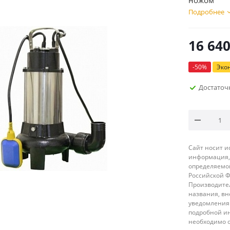
ножом
Подробнее
16 64
-
50
%
Эко
Достаточ
Сайт носит 
информация, 
определяемой
Российской 
Производител
названия, вн
уведомления 
подробной ин
необходимо 