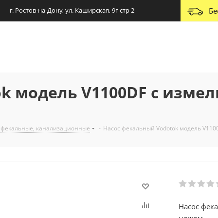
г. Ростов-на-Дону, ул. Каширская, 9г стр 2
Бе
ok модель V1100DF с изм
 фекальные, канализационные
-
Насос фекальный Vodotok модель V11
Насос фек