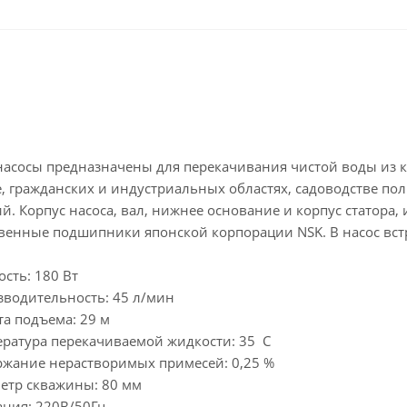
асосы предназначены для перекачивания чистой воды из ко
 гражданских и индустриальных областях, садоводстве пол
й. Корпус насоса, вал, нижнее основание и корпус статор
твенные подшипники японской корпорации NSK. В насос вст
сть: 180 Вт
водительность: 45 л/мин
а подъема: 29 м
ратура перекачиваемой жидкости: 35 С
жание нерастворимых примесей: 0,25 %
тр скважины: 80 мм
ания: 220В/50Гц