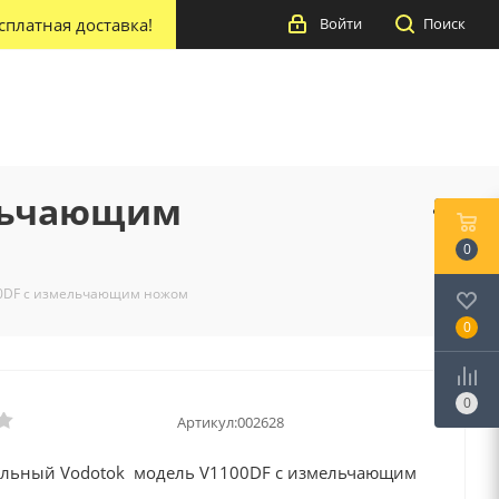
сплатная доставка!
Войти
Поиск
ельчающим
0
00DF с измельчающим ножом
0
0
Артикул:
002628
альный Vodotok модель V1100DF с измельчающим