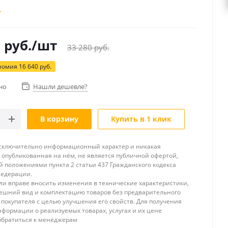
0
руб.
/шт
33 280
руб.
номия
16 640
руб.
но
Нашли дешевле?
В корзину
Купить в 1 клик
исключительно информационный характер и никакая
опубликованная на нём, не является публичной офертой,
 положениями пункта 2 статьи 437 Гражданского кодекса
Федерации.
и вправе вносить изменения в технические характеристики,
ешний вид и комплектацию товаров без предварительного
покупателя с целью улучшения его свойств. Для получения
формации о реализуемых товарах, услугах и их цене
обратиться к менеджерам