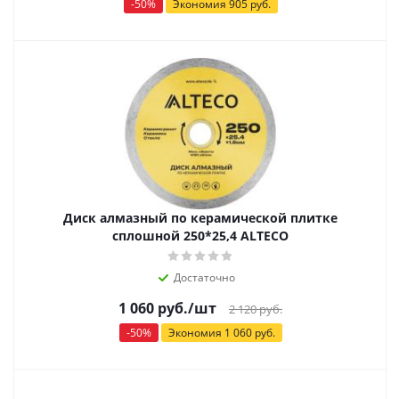
-
50
%
Экономия
905
руб.
Диск алмазный по керамической плитке
сплошной 250*25,4 ALTECO
Достаточно
1 060
руб.
/шт
2 120
руб.
-
50
%
Экономия
1 060
руб.