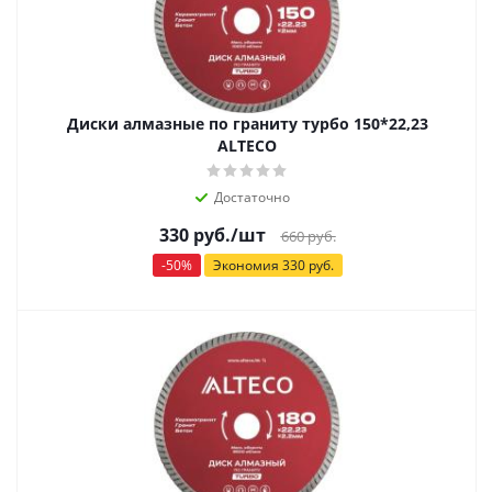
Диски алмазные по граниту турбо 150*22,23
ALTECO
Достаточно
330
руб.
/шт
660
руб.
-
50
%
Экономия
330
руб.