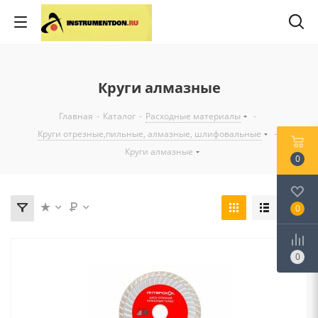
Круги алмазные
Главная
-
Каталог
-
Расходные материалы
-
Круги отрезные,пильные, алмазные, шлифовальные
-
Круги алмазные
0
0
0