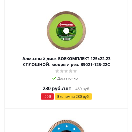
Алмазный диск БОЕКОМПЛЕКТ 125x22,23
СПЛОШНОЙ, мокрый рез, B9021-125-22C
Достаточно
230
руб.
/шт
460
руб.
-
50
%
Экономия
230
руб.