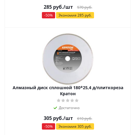
285
руб.
/шт
570
руб.
-
50
%
Экономия
285
руб.
Алмазный диск сплошной 180*25,4 д/плиткореза
Кратон
Достаточно
305
руб.
/шт
610
руб.
-
50
%
Экономия
305
руб.