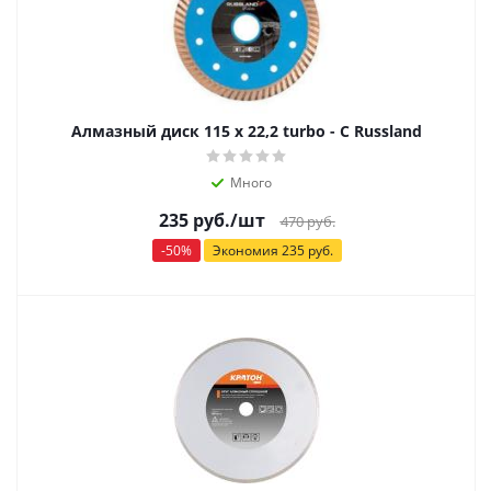
Алмазный диск 115 х 22,2 turbo - С Russland
Много
235
руб.
/шт
470
руб.
-
50
%
Экономия
235
руб.