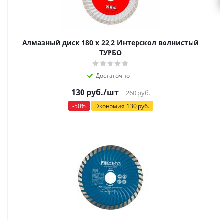
Алмазный диск 180 х 22,2 Интерскол волнистый
ТУРБО
Достаточно
130
руб.
/шт
260
руб.
-
50
%
Экономия
130
руб.