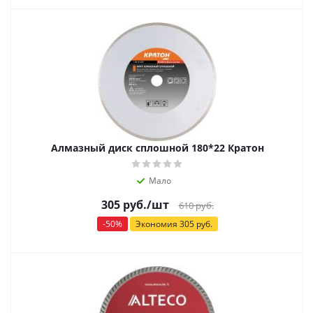
Алмазный диск сплошной 180*22 Кратон
Мало
305
руб.
/шт
610
руб.
-
50
%
Экономия
305
руб.