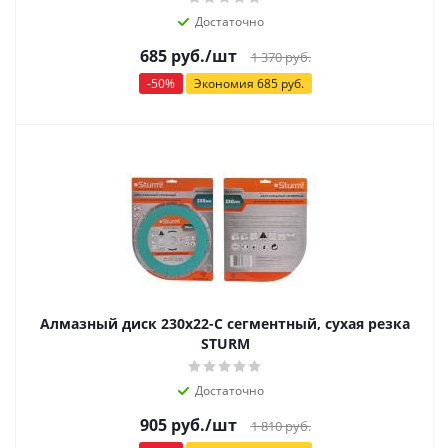
Достаточно
685
руб.
/шт
1 370
руб.
-
50
%
Экономия
685
руб.
Алмазный диск 230х22-С сегментный, сухая резка
STURM
Достаточно
905
руб.
/шт
1 810
руб.