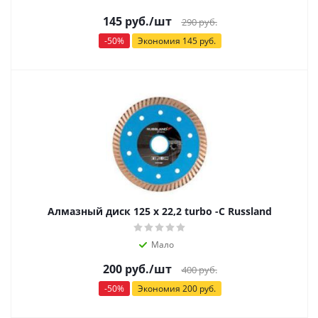
145
руб.
/шт
290
руб.
-
50
%
Экономия
145
руб.
Алмазный диск 125 x 22,2 turbo -С Russland
Мало
200
руб.
/шт
400
руб.
-
50
%
Экономия
200
руб.