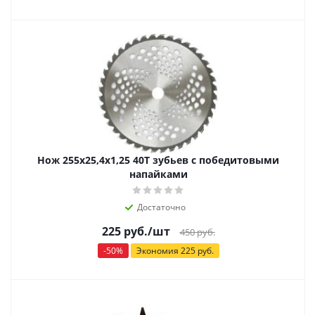
Нож 255х25,4х1,25 40Т зубьев с победитовыми
напайками
Достаточно
225
руб.
/шт
450
руб.
-
50
%
Экономия
225
руб.