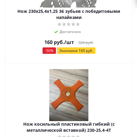
Нож 230х25,4х1,25 36 зубьев с победитовыми
напайками
Достаточно
160
руб.
/шт
320
руб.
-
50
%
Экономия
160
руб.
Нож косильный пластиковый гибкий (с
металлической вставкой) 230-25,4-4Т