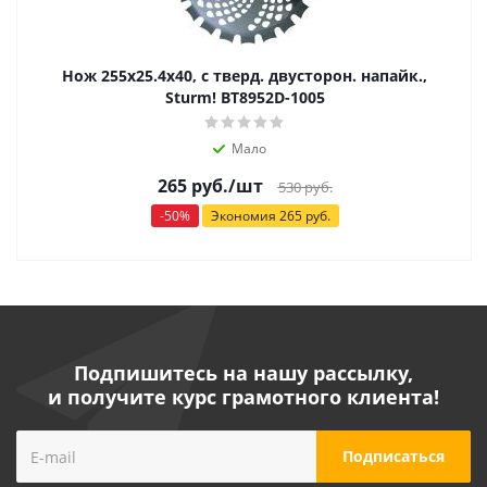
Нож 255х25.4х40, с тверд. двусторон. напайк.,
Sturm! BT8952D-1005
Мало
265
руб.
/шт
530
руб.
-
50
%
Экономия
265
руб.
Подпишитесь на нашу рассылку,
и получите курс грамотного клиента!