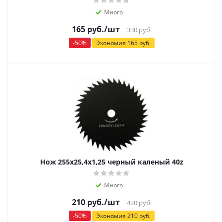
Много
165
руб.
/шт
330
руб.
-
50
%
Экономия
165
руб.
Нож 255х25,4х1,25 черный каленый 40z
Много
210
руб.
/шт
420
руб.
-
50
%
Экономия
210
руб.