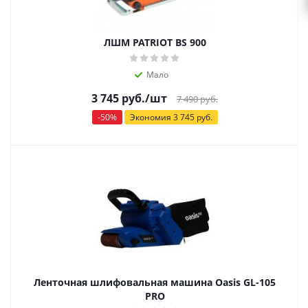
ЛШМ PATRIOT BS 900
Мало
3 745
руб.
/шт
7 490
руб.
-
50
%
Экономия
3 745
руб.
Ленточная шлифовальная машина Oasis GL-105
PRO