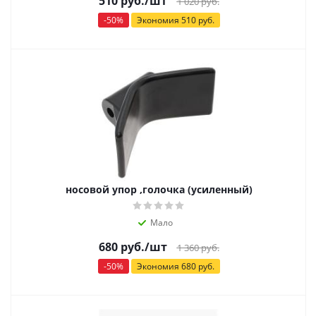
510
руб.
/шт
1 020
руб.
-
50
%
Экономия
510
руб.
носовой упор ,голочка (усиленный)
Мало
680
руб.
/шт
1 360
руб.
-
50
%
Экономия
680
руб.