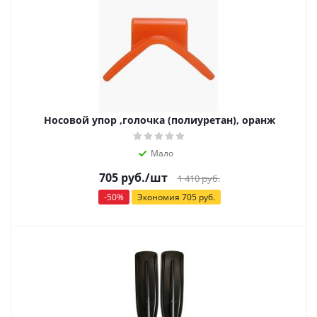
Носовой упор ,голочка (полиуретан), оранж
Мало
705
руб.
/шт
1 410
руб.
-
50
%
Экономия
705
руб.