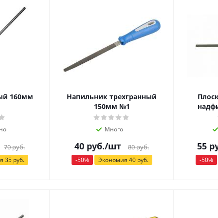
ый 160мм
Напильник трехгранный
Плос
150мм №1
надфи
но
Много
40
руб.
/шт
55
ру
70
руб.
80
руб.
ия
35
руб.
-
50
%
Экономия
40
руб.
-
50
%