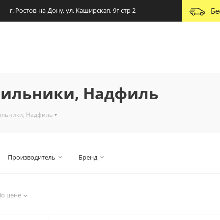
г. Ростов-на-Дону, ул. Каширская, 9г стр 2
Бе
пильники, Надфиль
пильники, Надфиль
Производитель
Бренд
По цене