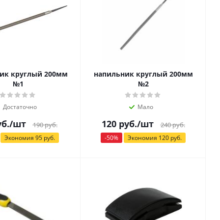
ик круглый 200мм
напильник круглый 200мм
№1
№2
Достаточно
Мало
б.
/шт
120
руб.
/шт
190
руб.
240
руб.
Экономия
95
руб.
-
50
%
Экономия
120
руб.