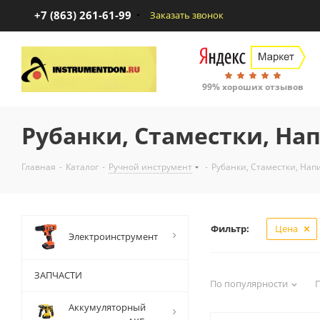
+7 (863) 261-61-99
Заказать звонок
99% хороших отзывов
Рубанки, Стаместки, На
Главная
-
Каталог
-
Ручной инструмент
-
Рубанки, Стаместки, На
Фильтр:
Цена
Электроинструмент
ЗАПЧАСТИ
По популярности
Аккумуляторный