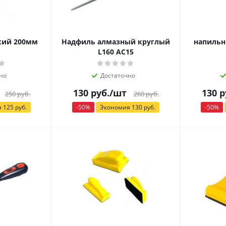
кий 200мм
Надфиль алмазный круглый
напильн
L160 AC15
но
Достаточно
130
руб.
/шт
130
р
250
руб.
260
руб.
я
125
руб.
-
50
%
Экономия
130
руб.
-
50
%