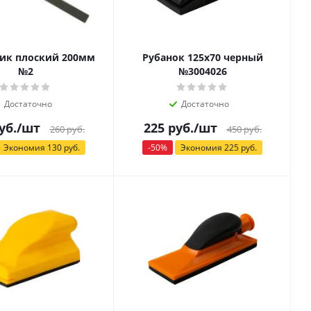
ик плоский 200мм
Рубанок 125х70 черный
№2
№3004026
Достаточно
Достаточно
уб.
/шт
225
руб.
/шт
260
руб.
450
руб.
Экономия
130
руб.
-
50
%
Экономия
225
руб.