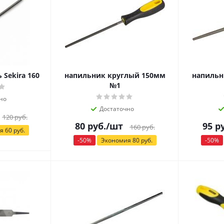
Sekira 160
напильник круглый 150мм
напильн
№1
но
Достаточно
120
руб.
80
руб.
/шт
95
ру
160
руб.
ия
60
руб.
-
50
%
Экономия
80
руб.
-
50
%