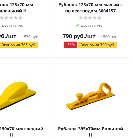
нок 125х70 мм
Рубанок 125х70 мм малый с
аленький Н
пылеотводом 3004157
Достаточно
Достаточно
б.
/шт
790
руб.
/шт
1 570
руб.
1 580
руб.
Экономия
785
руб.
-
50
%
Экономия
790
руб.
190х70 мм средний
Рубанок 395х70мм Большой
Н
Н