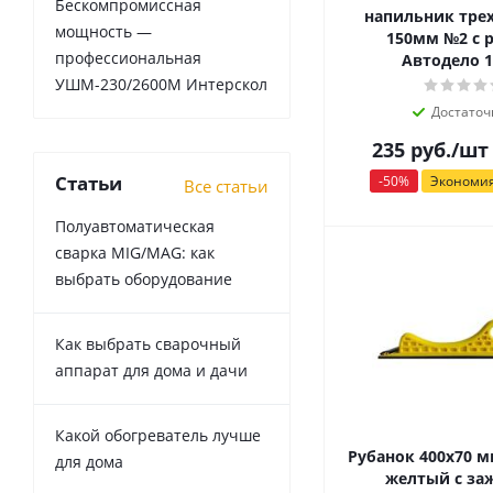
Бескомпромиссная
напильник тре
мощность —
150мм №2 с 
профессиональная
Автодело 1
УШМ-230/2600М Интерскол
Достаточ
235
руб.
/шт
Статьи
-
50
%
Экономи
Все статьи
Полуавтоматическая
сварка MIG/MAG: как
выбрать оборудование
Как выбрать сварочный
аппарат для дома и дачи
Какой обогреватель лучше
Рубанок 400х70 
для дома
желтый с з