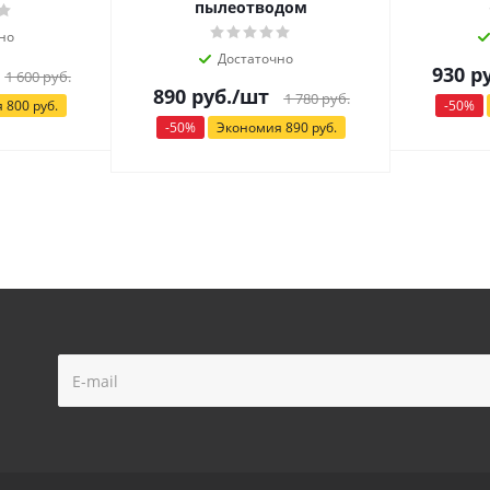
пылеотводом
но
Достаточно
930
ру
1 600
руб.
890
руб.
/шт
1 780
руб.
я
800
руб.
-
50
%
-
50
%
Экономия
890
руб.