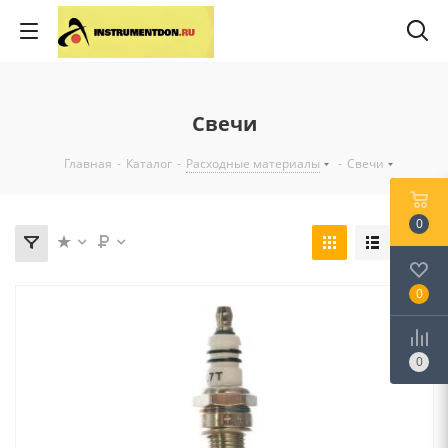
Свечи
Главная
-
Каталог
-
Расходные материалы
-
Свечи
0
0
0