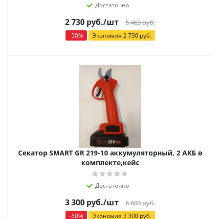
Достаточно
2 730
руб.
/шт
5 460
руб.
-
50
%
Экономия
2 730
руб.
Секатор SMART GR 219-10 аккумуляторный, 2 АКБ в
комплекте,кейс
Достаточно
3 300
руб.
/шт
6 600
руб.
-
50
%
Экономия
3 300
руб.