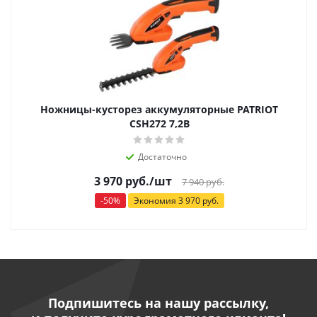
Ножницы-кусторез аккумуляторные PATRIOT
CSH272 7,2В
Достаточно
3 970
руб.
/шт
7 940
руб.
-
50
%
Экономия
3 970
руб.
Подпишитесь на нашу рассылку,