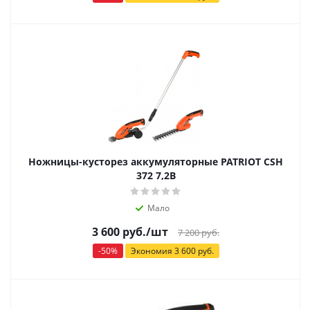
Ножницы-кусторез аккумуляторные PATRIOT СSH
372 7,2В
Мало
3 600
руб.
/шт
7 200
руб.
-
50
%
Экономия
3 600
руб.