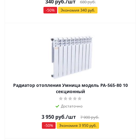
340
руб.
/шт
680
руб.
-
50
%
Экономия
340
руб.
Радиатор отопления Умница модель РА-565-80 10
секционный
Достаточно
3 950
руб.
/шт
7 900
руб.
-
50
%
Экономия
3 950
руб.