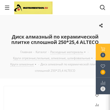
Диск алмазный по керамической
плитке сплошной 250*25,4 ALTECO
Главная
-
Каталог
-
Расходные материалы
-
0
Круги отрезные,пильные, алмазные, шлифовальные
-
Круги алмазные
-
Диск алмазный по керамической плитке
сплошной 250*25,4 ALTECO
0
0