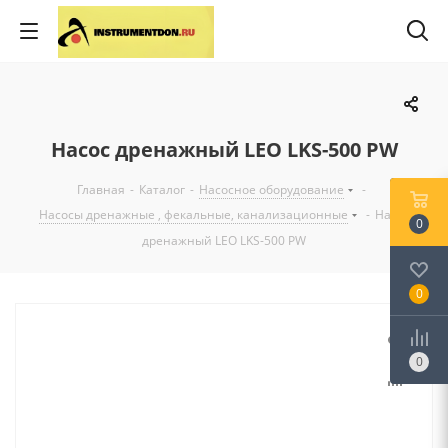
Насос дренажный LEO LKS-500 PW
Главная
-
Каталог
-
Насосное оборудование
-
Насосы дренажные , фекальные, канализационные
-
Насос
0
дренажный LEO LKS-500 PW
0
0