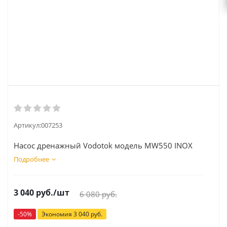
Артикул:
007253
Насос дренажный Vodotok модель MW550 INOX
Подробнее
3 040
руб.
/шт
6 080
руб.
-
50
%
Экономия
3 040
руб.