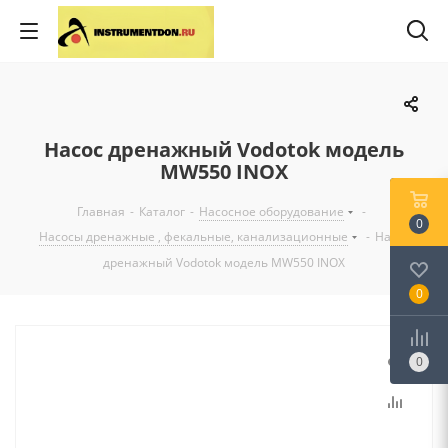
Насос дренажный Vodotok модель
MW550 INOX
Главная
-
Каталог
-
Насосное оборудование
-
0
Насосы дренажные , фекальные, канализационные
-
Насос
дренажный Vodotok модель MW550 INOX
0
0