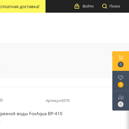
сплатная доставка!
Войти
Поиск
0
0
0
Артикул:
6579
0
грязной воды FoxAqua BP-410