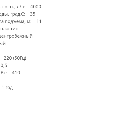
ьность, л/ч: 4000
оды, град.С: 35
та подъема, м: 11
пластик
центробежный
ый
 220 (50Гц)
0,5
 Вт: 410
1 год