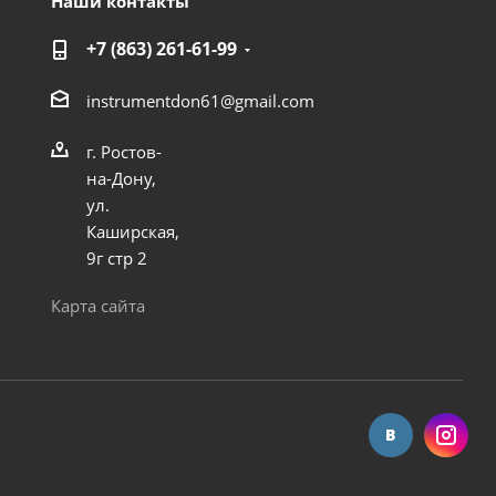
Наши контакты
+7 (863) 261-61-99
instrumentdon61@gmail.com
г. Ростов-
на-Дону,
ул.
Каширская,
9г стр 2
 INOX
Насос дренажный Vodotok модель НДУ-400
Карта сайта
Достаточно