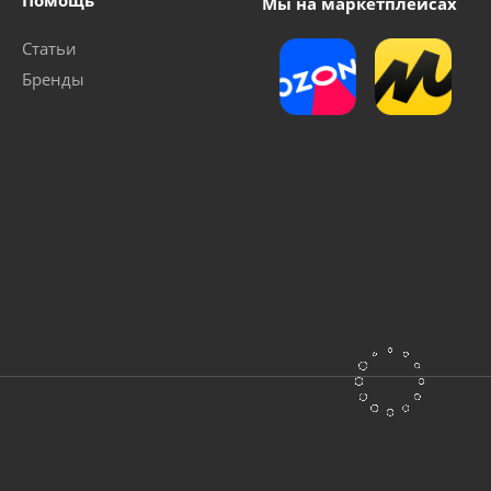
Помощь
Мы на маркетплейсах
Статьи
Бренды
LEO XKS-310P
Насос дренажный Vodotok модель MQ750
очно
Достаточно