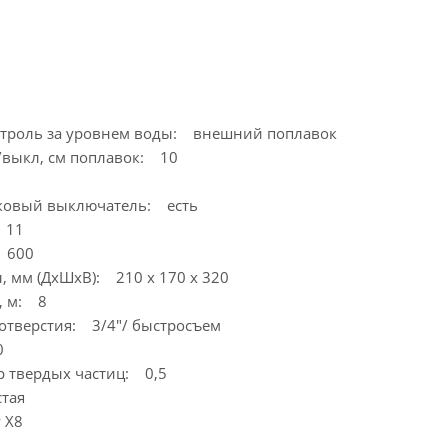
нтроль за уровнем воды: внешний поплавок
/выкл, см поплавок: 10
ковый выключатель: есть
 11
 600
, мм (ДхШхВ): 210 х 170 х 320
, м: 8
отверстия: 3/4"/ быстросъем
0
 твердых частиц: 0,5
тая
 X8