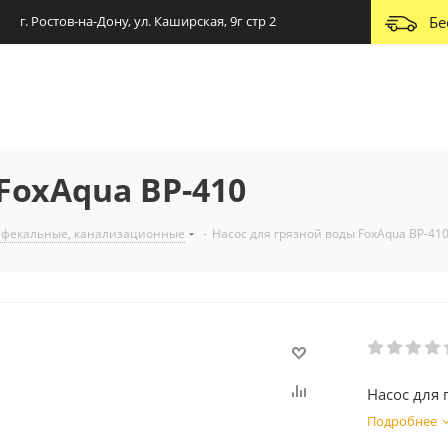
г. Ростов-на-Дону, ул. Каширская, 9г стр 2
Бе
FoxAqua BP-410
 фекальные, канализационные
-
Насос для грязной воды FoxAqua BP-41
Насос для 
Подробнее