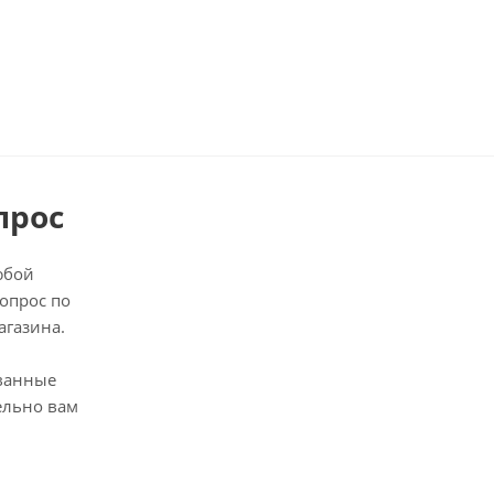
прос
юбой
опрос по
агазина.
ванные
ельно вам