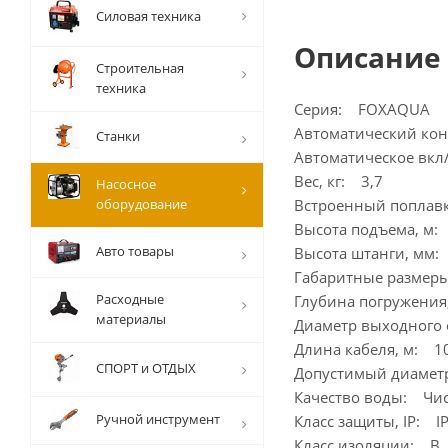
Силовая техника
Описание
Строительная
техника
Серия: FOXAQUA
Автоматический ко
Станки
Автоматическое вкл
Вес, кг: 3,7
Насосное
оборудование
Встроенный поплав
Высота подъема, м:
Авто товары
Высота штанги, мм:
Габаритные размеры
Расходные
Глубина погружения
материалы
Диаметр выходного 
Длина кабеля, м: 1
СПОРТ и ОТДЫХ
Допустимый диаметр
Качество воды: Чис
Ручной инструмент
Класс защиты, IP: IP
Класс изоляции: В