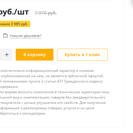
руб.
/шт
7 970
руб.
номия
3 985
руб.
Нашли дешевле?
В корзину
Купить в 1 клик
исключительно информационный характер и никакая
опубликованная на нём, не является публичной офертой,
 положениями пункта 2 статьи 437 Гражданского кодекса
Федерации.
и вправе вносить изменения в технические характеристики,
ешний вид и комплектацию товаров без предварительного
покупателя с целью улучшения его свойств. Для получения
формации о реализуемых товарах, услугах и их цене
обратиться к менеджерам