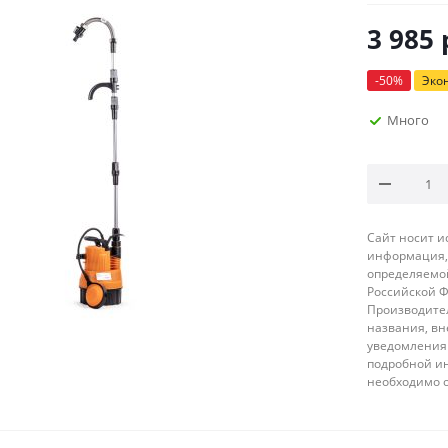
3 985
-
50
%
Эко
Много
Сайт носит 
информация, 
определяемой
Российской 
Производител
названия, вн
уведомления 
подробной ин
необходимо 