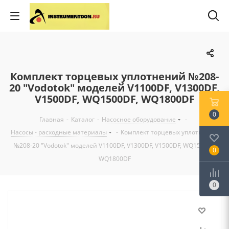
Комплект торцевых уплотнений №208-
20 "Vodotok" моделей V1100DF, V1300DF,
V1500DF, WQ1500DF, WQ1800DF
0
Главная
-
Каталог
-
Насосное оборудование
-
Насосы - расходные материалы
-
Комплект торцевых уплотнений
№208-20 "Vodotok" моделей V1100DF, V1300DF, V1500DF, WQ1500DF,
0
WQ1800DF
0