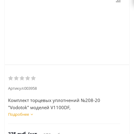
Артикул:
003958
Комплект торцевых уплотнений №208-20
"Vodotok" моделей V1100DF,
V1300DF, V1500DF, WQ1500DF, WQ1800DF
Подробнее