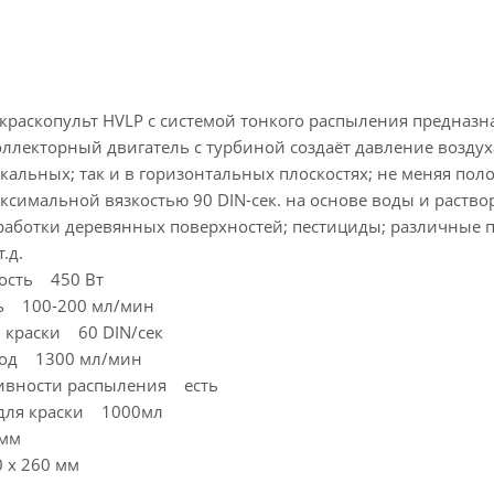
раскопульт HVLP с системой тонкого распыления предназн
ллекторный двигатель с турбиной создаёт давление воздуха
икальных; так и в горизонтальных плоскостях; не меняя по
ксимальной вязкостью 90 DIN-сек. на основе воды и раствор
работки деревянных поверхностей; пестициды; различные п
.д.
ость 450 Вт
ь 100-200 мл/мин
ь краски 60 DIN/сек
ход 1300 мл/мин
сивности распыления есть
 для краски 1000мл
 мм
 х 260 мм