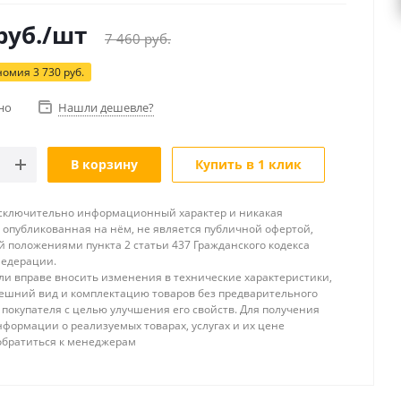
руб.
/шт
7 460
руб.
номия
3 730
руб.
но
Нашли дешевле?
В корзину
Купить в 1 клик
исключительно информационный характер и никакая
опубликованная на нём, не является публичной офертой,
 положениями пункта 2 статьи 437 Гражданского кодекса
Федерации.
и вправе вносить изменения в технические характеристики,
ешний вид и комплектацию товаров без предварительного
покупателя с целью улучшения его свойств. Для получения
формации о реализуемых товарах, услугах и их цене
обратиться к менеджерам