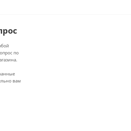
прос
юбой
опрос по
агазина.
ванные
ельно вам