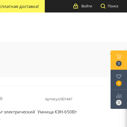
сплатная доставка!
Войти
Поиск
0
0
Артикул:
001447
0
ьт электрический Умница КЭН-650Вт