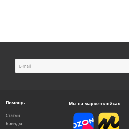
для краскораспылителя AERO, сопло 2мм
Набор ще
Много
Помощь
Мы на маркетплейсах
Статьи
Бренды