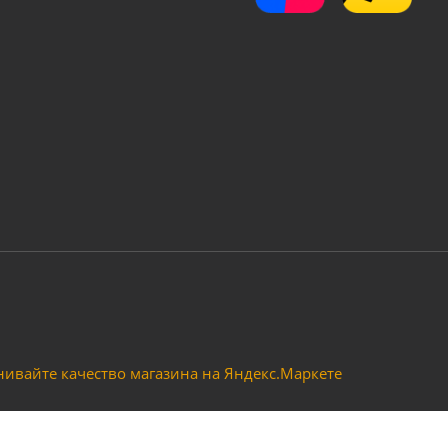
й для краскопульта PC-600PN наружная резьба
Много