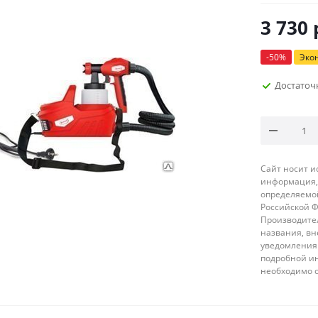
3 730
-
50
%
Эко
Достаточ
Сайт носит 
информация, 
определяемой
Российской 
Производител
названия, вн
уведомления 
подробной ин
необходимо 