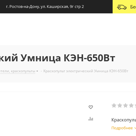
г. Ростов-на-Дону, ул. Каширская, 9г стр 2
Бе
кий Умница КЭН-650Вт
тели, краскопульты
-
Краскопульт электрический Умница КЭН-650Вт
Краскопул
Подробнее