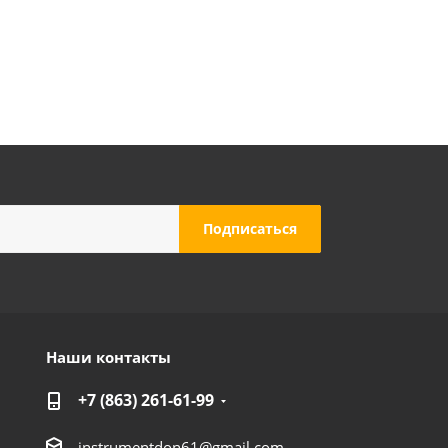
ток для чистки краскопультов (LX-212)
Достаточно
Наши контакты
+7 (863) 261-61-99
instrumentdon61@gmail.com