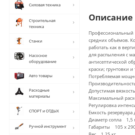
Силовая техника
Описание
Строительная
техника
Профессиональный к
средних объёмов. Ко
Станки
работать как в верт
для распыления с ма
Насосное
оборудование
антисептической об
краски; грунтовки и т
Авто товары
Потребляемая мощн
Производительност
Расходные
Допустимая вязкост
материалы
Максимальный рас
Регулировка интен
СПОРТ и ОТДЫХ
Емкость резервуара
Диаметр сопла 1,5
Ручной инструмент
Габариты 105 х 290
Вес 1,25 кг