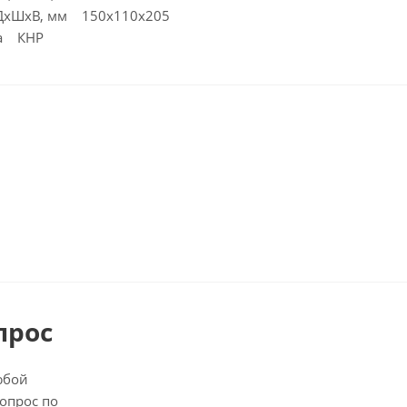
 ДхШхВ, мм 150x110x205
ва КНР
прос
юбой
опрос по