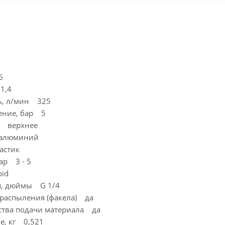
6
1,4
ь, л/мин 325
ение, бар 5
а верхнее
 алюминий
астик
ар 3 - 5
id
я, дюймы G 1/4
распыления (факела) да
ства подачи материала да
ке, кг 0,521