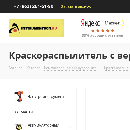
+7 (863) 261-61-99
Заказать звонок
99% хороших отзывов
Краскораспылитель с вер
Главная
-
Каталог
-
Компрессорное оборудование
-
Краскораспыли
Электроинструмент
ЗАПЧАСТИ
Аккумуляторный