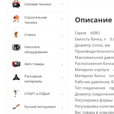
Силовая техника
Описание
Строительная
техника
Серия AERO
Станки
Емкость бачка, л 0,
Диаметр сопла, мм 
Насосное
Производительност
оборудование
Максимальное давл
Расположение бачк
Авто товары
Материал корпуса
Материал бачка пл
Расходные
материалы
Рабочее давление, б
Тип соединения rap
СПОРТ и ОТДЫХ
Диаметр соединени
Регулировка формы 
Регулировка количе
Ручной инструмент
Вес товара в упаков