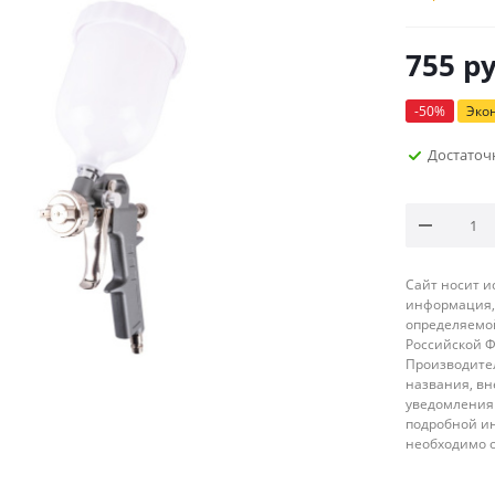
755
ру
-
50
%
Эко
Достаточ
Сайт носит 
информация, 
определяемой
Российской 
Производител
названия, вн
уведомления 
подробной ин
необходимо 