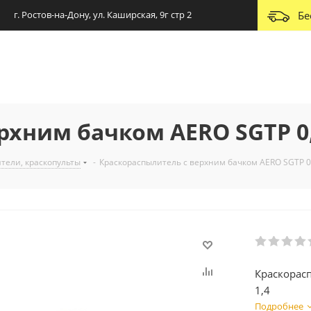
г. Ростов-на-Дону, ул. Каширская, 9г стр 2
Бе
хним бачком AERO SGTP 0,6
тели, краскопульты
-
Краскораспылитель с верхним бачком AERO SGTP 0,
Краскорас
1,4
Подробнее