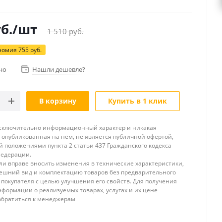
б.
/шт
1 510
руб.
номия
755
руб.
но
Нашли дешевле?
В корзину
Купить в 1 клик
исключительно информационный характер и никакая
опубликованная на нём, не является публичной офертой,
 положениями пункта 2 статьи 437 Гражданского кодекса
Федерации.
и вправе вносить изменения в технические характеристики,
ешний вид и комплектацию товаров без предварительного
покупателя с целью улучшения его свойств. Для получения
формации о реализуемых товарах, услугах и их цене
обратиться к менеджерам