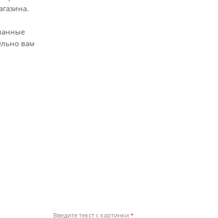
агазина.
ванные
ельно вам
Введите текст с картинки
*