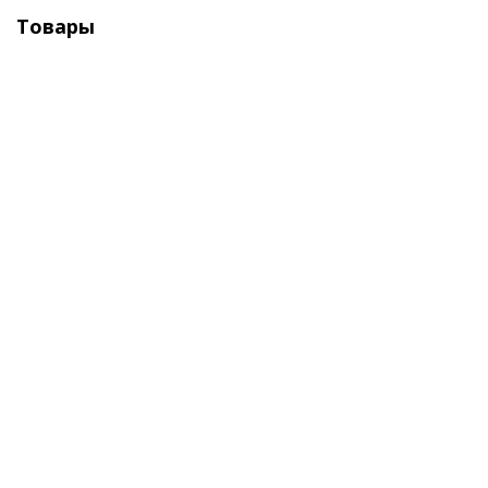
Товары
Тепловая пушка "Умница" ТП-2кВт
Достаточно