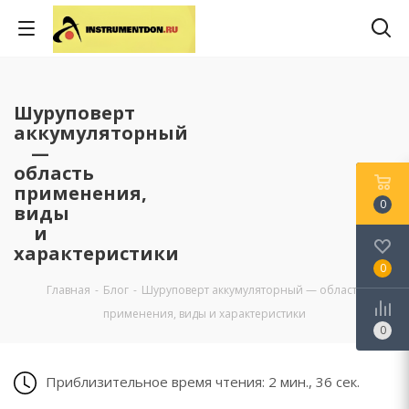
Шуруповерт
аккумуляторный
—
область
применения,
0
виды
и
характеристики
0
Главная
-
Блог
-
Шуруповерт аккумуляторный — область
применения, виды и характеристики
0
Приблизительное время чтения: 2 мин., 36 сек.