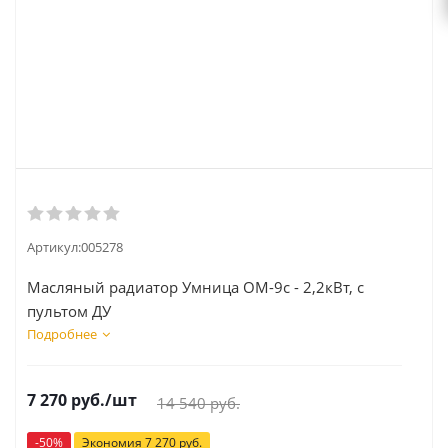
Артикул:
005278
Масляный радиатор Умница ОМ-9с - 2,2кВт, с
пультом ДУ
Подробнее
7 270
руб.
/шт
14 540
руб.
-
50
%
Экономия
7 270
руб.