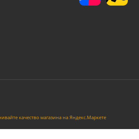
для чистки краскопультов (LX-212)
Бачок пластиковый для 
Достаточно