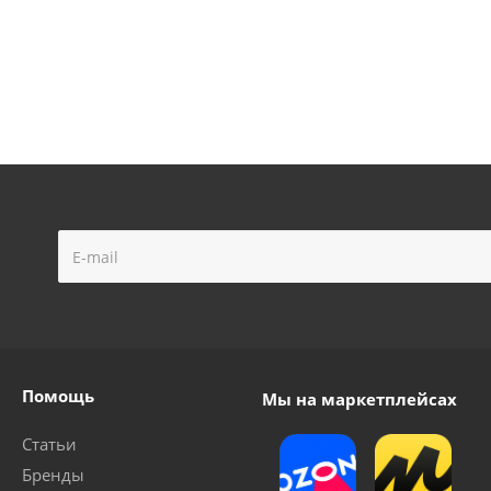
для краскораспылителя AERO, сопло 2мм
Набор запчаст
Много
Помощь
Мы на маркетплейсах
Статьи
Бренды