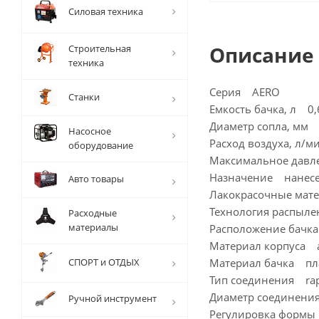
Силовая техника
Описание
Строительная
техника
Серия AERO
Станки
Емкость бачка, л 0,
Диаметр сопла, мм 
Насосное
Расход воздуха, л/
оборудование
Максимальное давл
Назначение нанесе
Авто товары
Лакокрасочные мат
Технология распыл
Расходные
материалы
Расположение бачк
Материал корпуса
СПОРТ и ОТДЫХ
Материал бачка пл
Тип соединения rap
Диаметр соединени
Ручной инструмент
Регулировка формы 