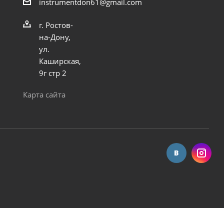
instrumentdon61@gmail.com
г. Ростов-
на-Дону,
ул.
Каширская,
9г стр 2
краскопульта PC-600PN наружная резьба
Карта сайта
Достаточно