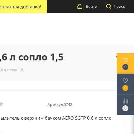
сплатная доставка!
Войти
Поиск
 л сопло 1,5
0
6 л сопло 1,5
0
Артикул:
5742
0
пылитель с верхним бачком AERO SGTP 0,6 л сопло