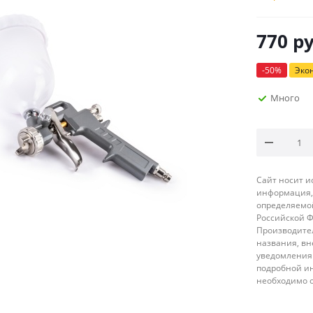
770
ру
-
50
%
Эко
Много
Сайт носит 
информация, 
определяемой
Российской 
Производител
названия, вн
уведомления 
подробной ин
необходимо 