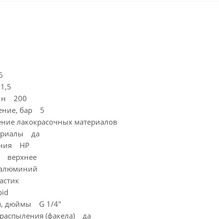
6
1,5
мин 200
ение, бар 5
ние лакокрасочных материалов
ериалы да
ения HP
а верхнее
 алюминий
астик
id
я, дюймы G 1/4"
распыления (факела) да