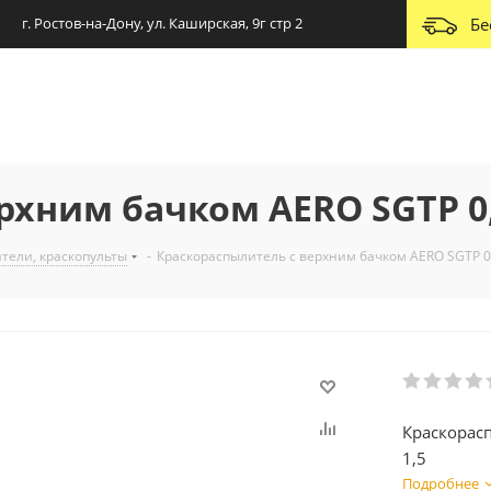
г. Ростов-на-Дону, ул. Каширская, 9г стр 2
Бе
хним бачком AERO SGTP 0,6
тели, краскопульты
-
Краскораспылитель с верхним бачком AERO SGTP 0,
Краскорас
1,5
Подробнее