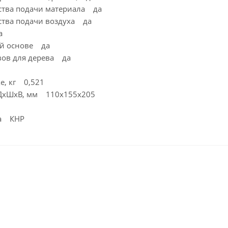
ства подачи материала да
ства подачи воздуха да
а
ой основе да
вов для дерева да
ке, кг 0,521
 ДхШхВ, мм 110x155x205
ва КНР