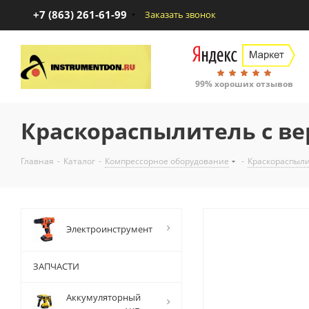
+7 (863) 261-61-99
Заказать звонок
99% хороших отзывов
Краскораспылитель с вер
Главная
-
Каталог
-
Компрессорное оборудование
-
Краскораспыли
Электроинструмент
ЗАПЧАСТИ
Аккумуляторный