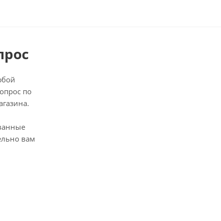
прос
юбой
опрос по
агазина.
ванные
ельно вам