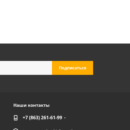
ей для краскораспылителя AERO, сопло 1.2мм
Много
Наши контакты
+7 (863) 261-61-99