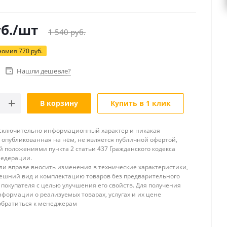
б.
/шт
1 540
руб.
номия
770
руб.
Нашли дешевле?
В корзину
Купить в 1 клик
исключительно информационный характер и никакая
опубликованная на нём, не является публичной офертой,
 положениями пункта 2 статьи 437 Гражданского кодекса
Федерации.
и вправе вносить изменения в технические характеристики,
ешний вид и комплектацию товаров без предварительного
покупателя с целью улучшения его свойств. Для получения
формации о реализуемых товарах, услугах и их цене
обратиться к менеджерам