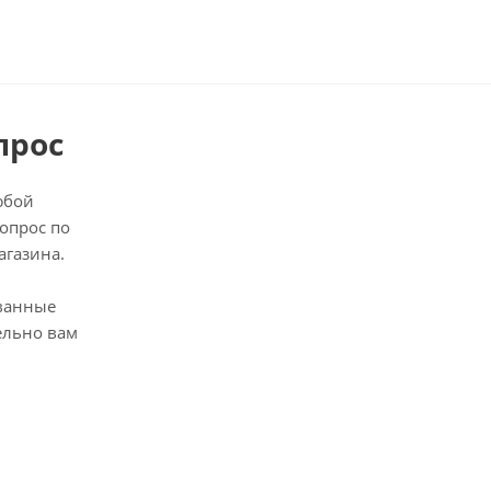
прос
юбой
опрос по
агазина.
ванные
ельно вам