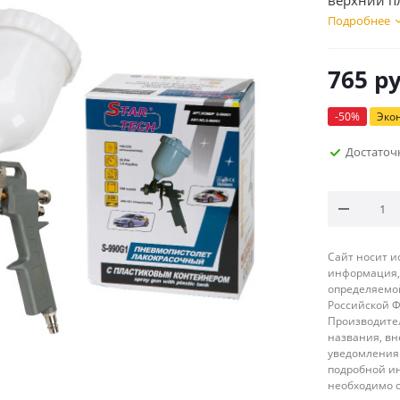
верхний п
Подробнее
765
ру
-
50
%
Эко
Достаточ
Сайт носит 
информация, 
определяемой
Российской 
Производител
названия, вн
уведомления 
подробной ин
необходимо 