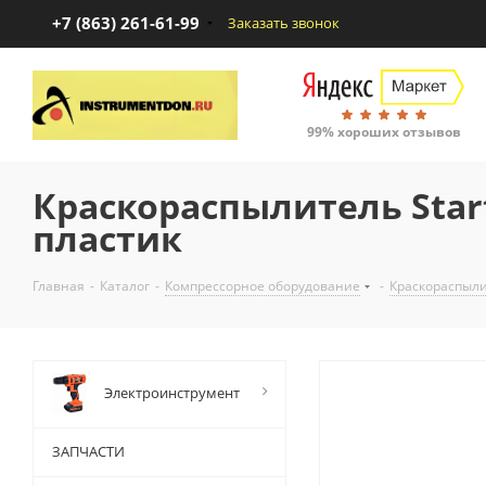
+7 (863) 261-61-99
Заказать звонок
99% хороших отзывов
Краскораспылитель Start
пластик
Главная
-
Каталог
-
Компрессорное оборудование
-
Краскораспыли
Электроинструмент
ЗАПЧАСТИ