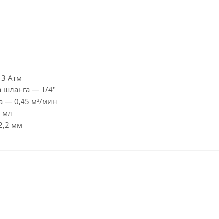
 3 Атм
 шланга — 1/4″
а — 0,45 м³/мин
0 мл
2,2 мм