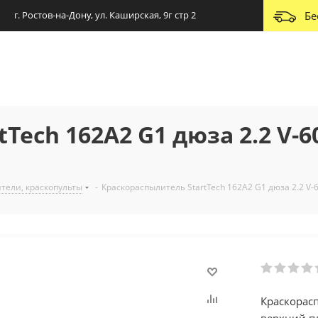
г. Ростов-на-Дону, ул. Каширская, 9г стр 2
Бе
Tech 162А2 G1 дюза 2.2 V-
тели, краскопульты
-
Краскораспылитель StartTech 162А2 G1 дюза 2.2 V
Краскорасп