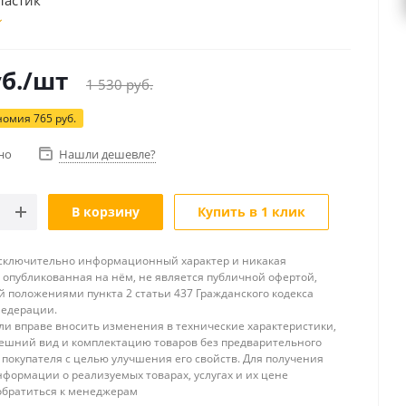
ластик
б.
/шт
1 530
руб.
номия
765
руб.
но
Нашли дешевле?
В корзину
Купить в 1 клик
исключительно информационный характер и никакая
опубликованная на нём, не является публичной офертой,
 положениями пункта 2 статьи 437 Гражданского кодекса
Федерации.
и вправе вносить изменения в технические характеристики,
ешний вид и комплектацию товаров без предварительного
покупателя с целью улучшения его свойств. Для получения
формации о реализуемых товарах, услугах и их цене
обратиться к менеджерам