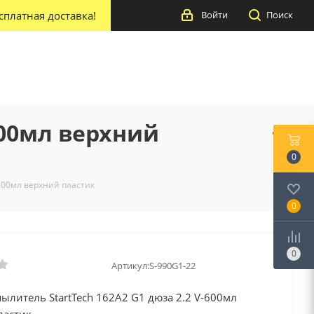
сплатная доставка!
Войти
Поиск
600мл верхний
0
-600мл верхний пластик
0
0
Артикул:
S-990G1-22
ылитель StartTech 162А2 G1 дюза 2.2 V-600мл