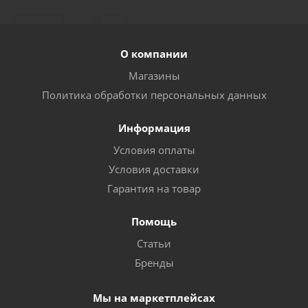
Набор запчастей для краскораспылителя AERO,
сопло 2мм
О компании
Много
Магазины
Политика обработки персональных данных
Информация
Условия оплаты
Условия доставки
Гарантия на товар
Помощь
Набор щеток для чистки краскопультов (LX-212)
Статьи
Бренды
Достаточно
Мы на маркетплейсах