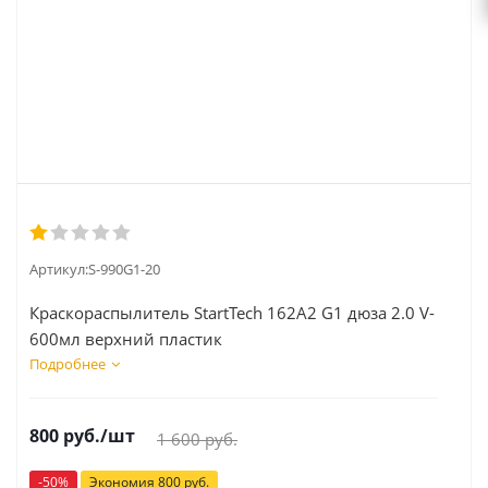
Артикул:
S-990G1-20
Краскораспылитель StartTech 162А2 G1 дюза 2.0 V-
600мл верхний пластик
Подробнее
800
руб.
/шт
1 600
руб.
-
50
%
Экономия
800
руб.