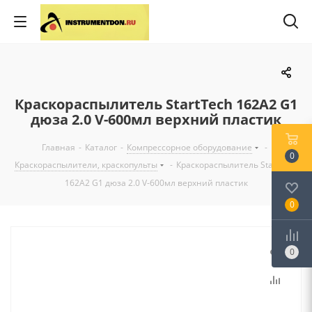
Краскораспылитель StartTech 162А2 G1
дюза 2.0 V-600мл верхний пластик
Главная
-
Каталог
-
Компрессорное оборудование
-
0
Краскораспылители, краскопульты
-
Краскораспылитель StartTech
162А2 G1 дюза 2.0 V-600мл верхний пластик
0
0