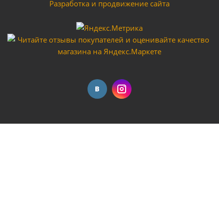
Разработка и продвижение сайта
Краскораспылитель StartTech 162А2 G2 дюза 1.3 V-
600мл верхний метал
Достаточно
Краскораспылитель StartTech 162А2 G2 дюза 2.5 V-
600мл верхний метал