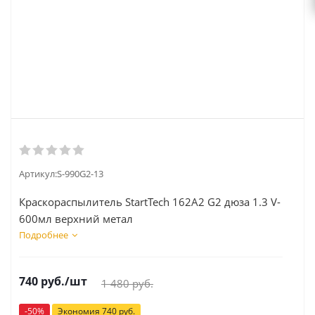
Артикул:
S-990G2-13
Краскораспылитель StartTech 162А2 G2 дюза 1.3 V-
600мл верхний метал
Подробнее
740
руб.
/шт
1 480
руб.
-
50
%
Экономия
740
руб.