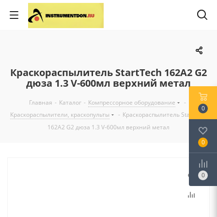
Краскораспылитель StartTech 162А2 G2
дюза 1.3 V-600мл верхний метал
Главная
-
Каталог
-
Компрессорное оборудование
-
0
Краскораспылители, краскопульты
-
Краскораспылитель StartTech
162А2 G2 дюза 1.3 V-600мл верхний метал
0
0