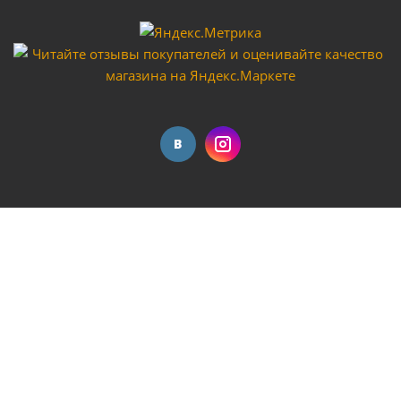
Краскораспылитель StartTech 162А2 G2 дюза 1.3 V-
600мл верхний метал
Достаточно
Краскораспылитель StartTech 162А2 G2 дюза 2.5 V-
600мл верхний метал