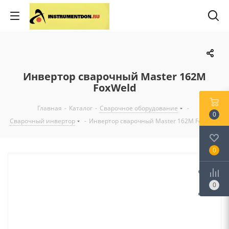
Инвертор сварочный Master 162М
FoxWeld
Главная
-
Каталог
-
Сварочное оборудование
-
0
Сварочный инвертор
-
Инвертор сварочный Master 162М FoxWeld
0
0