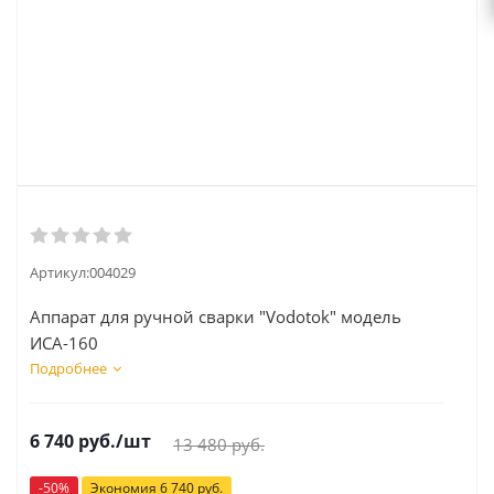
Артикул:
004029
Аппарат для ручной сварки "Vodotok" модель
ИСА-160
Подробнее
6 740
руб.
/шт
13 480
руб.
-
50
%
Экономия
6 740
руб.