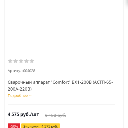
Артикул:
004028
Сварочный аппарат "Comfort" ВХ1-200В (АСТП-65-
200А-220В)
Подробнее
4 575
руб.
/шт
9 150
руб.
-
50
%
Экономия
4 575
руб.