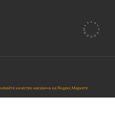
Насос поверхностный BRAIT PN-370A
Мало
Достаточно
тный LEO модель XQm60
Насос LEO модель LKSm126 сам
Достаточно
Достаточно