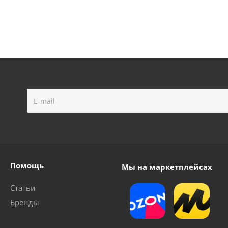
ль AP150 вихревой
Насос COMFORT модель QB60 вихр
таточно
Достаточно
Помощь
Мы на маркетплейсах
Статьи
Бренды