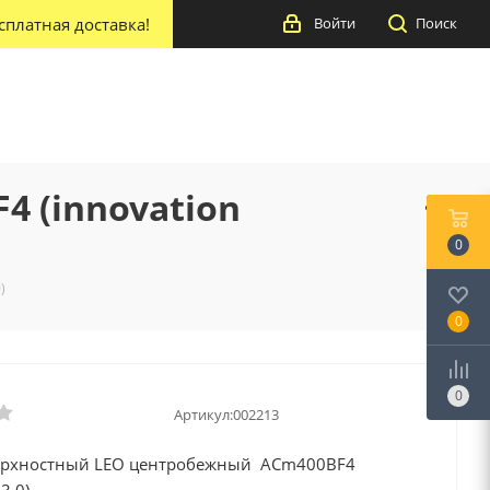
сплатная доставка!
Войти
Поиск
 (innovation
0
)
0
0
Артикул:
002213
ерхностный LEO центробежный ACm400BF4