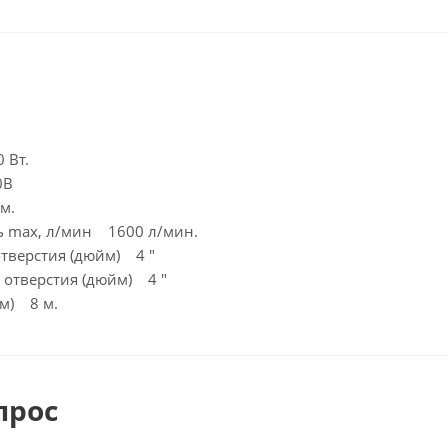
 Вт.
0В
м.
ь max, л/мин 1600 л/мин.
отверстия (дюйм) 4 "
 отверстия (дюйм) 4 "
(м) 8 м.
прос