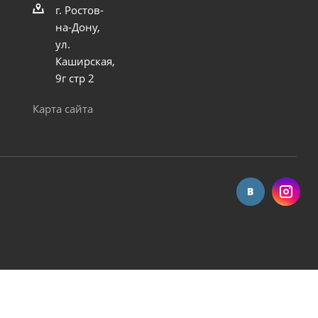
Насос поверхностный COMFORT модель QB-80
Насос LEO модель 25-20м (XKM50-1)
г. Ростов-
на-Дону,
ул.
Достаточно
Каширская,
9г стр 2
Карта сайта
овс.