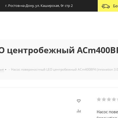
г. Ростов-на-Дону, ул. Каширская, 9г стр 2
Бе
O центробежный ACm400BF4
ные
-
Насос поверхностный LEO центробежный ACm400BF4 (innovation 3.0
Насос пов