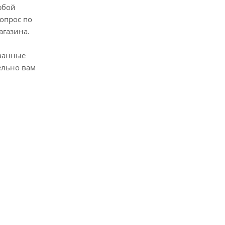
юбой
опрос по
агазина.
ванные
ельно вам