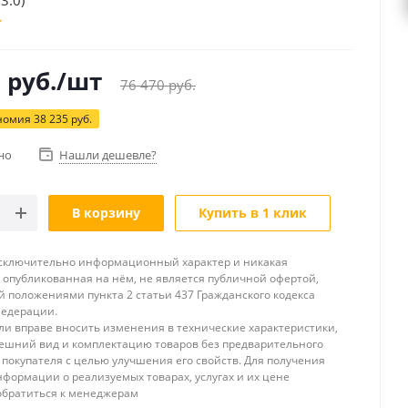
3.0)
5
руб.
/шт
76 470
руб.
номия
38 235
руб.
но
Нашли дешевле?
В корзину
Купить в 1 клик
исключительно информационный характер и никакая
опубликованная на нём, не является публичной офертой,
 положениями пункта 2 статьи 437 Гражданского кодекса
Федерации.
и вправе вносить изменения в технические характеристики,
ешний вид и комплектацию товаров без предварительного
покупателя с целью улучшения его свойств. Для получения
формации о реализуемых товарах, услугах и их цене
обратиться к менеджерам