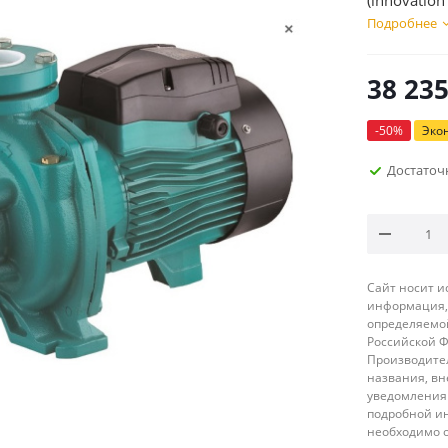
(innovation 
Подробнее
38 23
-
50
%
Эко
Достаточ
Сайт носит 
информация, 
определяемой
Российской 
Производител
названия, вн
уведомления 
подробной ин
необходимо 