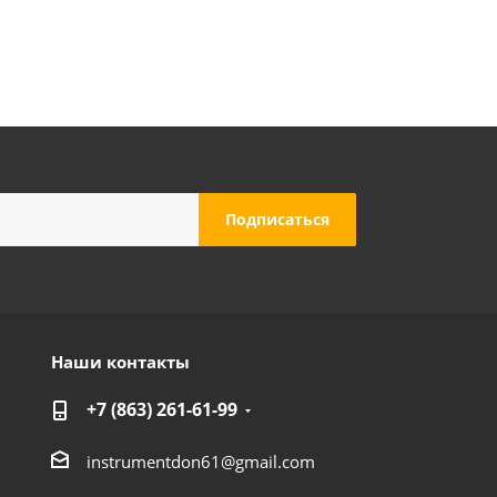
евой
Насос COMFORT модель QB60-1
Достаточно
Наши контакты
+7 (863) 261-61-99
instrumentdon61@gmail.com