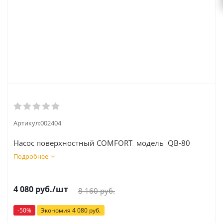
Артикул:
002404
Насос поверхностный COMFORT модель QB-80
Подробнее
4 080
руб.
/шт
8 160
руб.
-
50
%
Экономия
4 080
руб.