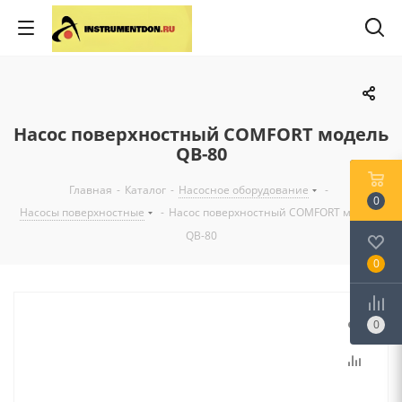
Насос поверхностный COMFORT модель
QB-80
Главная
-
Каталог
-
Насосное оборудование
-
0
Насосы поверхностные
-
Насос поверхностный COMFORT модель
QB-80
0
0