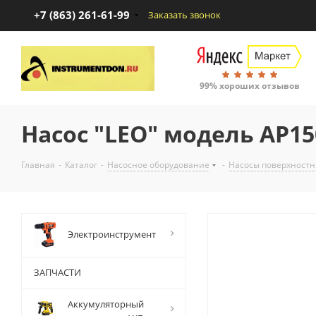
+7 (863) 261-61-99
Заказать звонок
99% хороших отзывов
Насос "LEO" модель AP1
Главная
-
Каталог
-
Насосное оборудование
-
Насосы поверхност
Электроинструмент
ЗАПЧАСТИ
Аккумуляторный