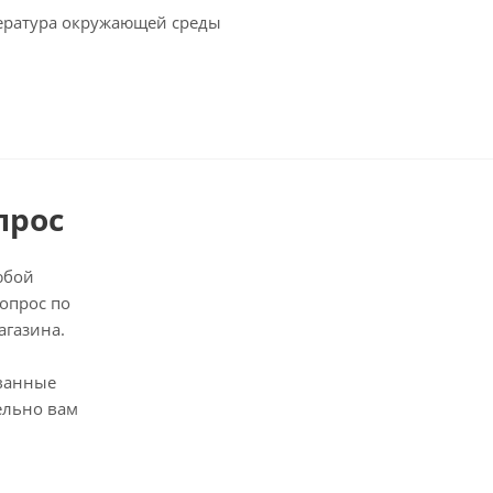
ература окружающей среды
прос
юбой
опрос по
агазина.
ванные
ельно вам