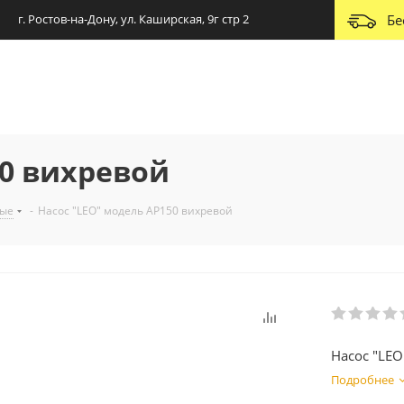
г. Ростов-на-Дону, ул. Каширская, 9г стр 2
Бе
50 вихревой
ные
-
Насос "LEO" модель AP150 вихревой
Насос "LE
Подробнее