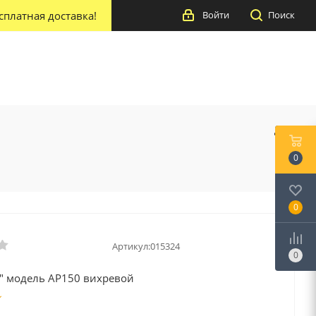
сплатная доставка!
Войти
Поиск
0
0
Артикул:
015324
0
O" модель AP150 вихревой