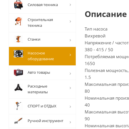
Силовая техника
Описание
Строительная
техника
Тип насоса
Вихревой
Станки
Напряжение / частота
380 - 415 / 50
Насосное
Потребляемая мощно
оборудование
1650
Полезная мощность,
Авто товары
1.5
Максимальная произ
Расходные
80
материалы
Номинальная произ
40
СПОРТ и ОТДЫХ
Максимальная высот
90
Ручной инструмент
Номинальная высота