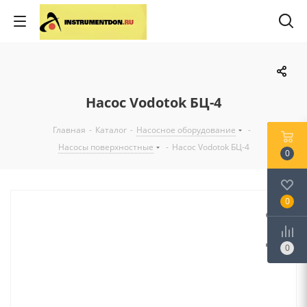
Насос Vodotok БЦ-4
Главная
-
Каталог
-
Насосное оборудование
-
Насосы поверхностные
-
Насос Vodotok БЦ-4
0
0
0