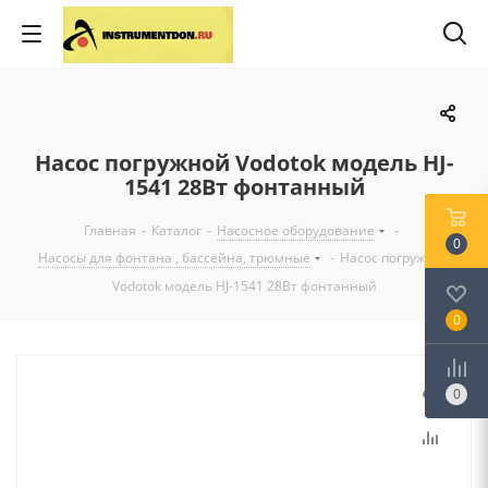
Насос погружной Vodotok модель HJ-
1541 28Вт фонтанный
Главная
-
Каталог
-
Насосное оборудование
-
0
Насосы для фонтана , бассейна, трюмные
-
Насос погружной
Vodotok модель HJ-1541 28Вт фонтанный
0
0