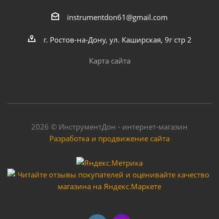
instrumentdon61@gmail.com
Комплект насадок для фонтанных насосов
"Vodotok" моделей HJ-741, HJ-941, HJ-1141
г. Ростов-на-Дону, ул. Каширская, 9г стр 2
Карта сайта
Много
2026 © ИнструментДон - интернет-магазин
Разработка и продвижение сайта
Насос погружной Vodotok модель HJ-611
фонтанный