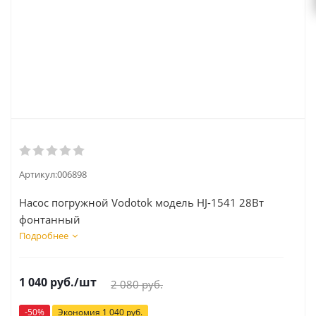
Артикул:
006898
Насос погружной Vodotok модель HJ-1541 28Вт
фонтанный
Подробнее
1 040
руб.
/шт
2 080
руб.
-
50
%
Экономия
1 040
руб.