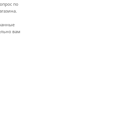
опрос по
агазина.
ванные
ельно вам