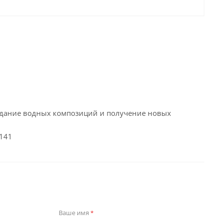
оздание водных композиций и получение новых
1141
Ваше имя
*