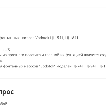
фонтанных насосов Vodotok HJ-1541, HJ-1841
: 3шт;
ы из прочного пластика и главной их функцией является с
в.
я фонтанных насосов "Vodotok" моделей HJ-741, HJ-941, HJ-
прос
юбой