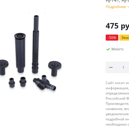
HJ-741, HJ-
Подробнее
475
ру
-
50
%
Эко
Много
Сайт носит 
информация, 
определяемой
Российской 
Производител
названия, вн
уведомления 
подробной ин
необходимо 