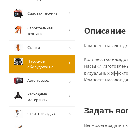
Силовая техника
Описание
Строительная
техника
Комплект насадок д/
Станки
Количесство насадок
Насосное
Насадки изготовлен
оборудование
визуальных эффекто
Комплект насадок дл
Авто товары
Расходные
материалы
Задать во
СПОРТ и ОТДЫХ
Вы можете задать л