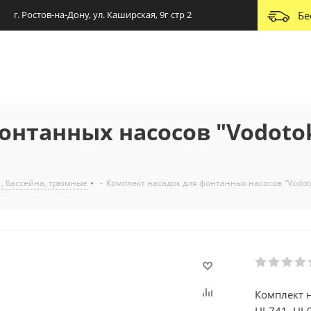
г. Ростов-на-Дону, ул. Каширская, 9г стр 2
Бе
онтанных насосов "Vodoto
 , бассейна, трюмные
-
Комплект насадок для фонтанных насосов "Vodotok
Комплект 