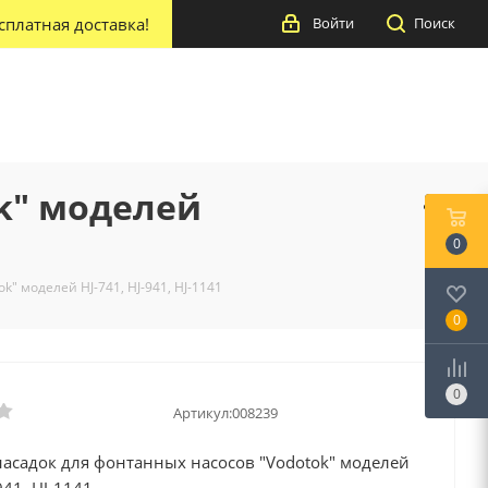
сплатная доставка!
Войти
Поиск
k" моделей
0
" моделей HJ-741, HJ-941, HJ-1141
0
0
Артикул:
008239
насадок для фонтанных насосов "Vodotok" моделей