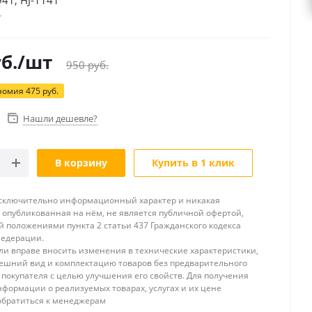
941, HJ-1141
б.
/шт
950
руб.
номия
475
руб.
Нашли дешевле?
В корзину
Купить в 1 клик
исключительно информационный характер и никакая
опубликованная на нём, не является публичной офертой,
 положениями пункта 2 статьи 437 Гражданского кодекса
Федерации.
и вправе вносить изменения в технические характеристики,
ешний вид и комплектацию товаров без предварительного
покупателя с целью улучшения его свойств. Для получения
формации о реализуемых товарах, услугах и их цене
обратиться к менеджерам