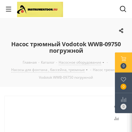
Насос трюмный Vodotok WWB-09750
погружной
Главная
-
Каталог
-
Насосное оборудование
-
0
Насосы для фонтана , бассейна, трюмные
-
Насос трюмный
Vodotok WWB-09750 погружной
0
0