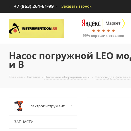
+7 (863) 261-61-99
Заказать звонок
99% хороших отзывов
Насос погружной LEO мо
и В
Главная
-
Каталог
-
Насосное оборудование
-
Насосы для фонтана
Электроинструмент
ЗАПЧАСТИ