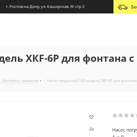
г. Ростов-на-Дону, ул. Каширская, 9г стр 2
Бе
дель ХКF-6Р для фонтана с
 , бассейна, трюмные
-
Насос погружной LEO модель ХКF-6Р для фонтана 
Насос пог