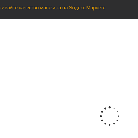
Vodotok модель HJ-611 фонтанный
Много
 для фонтанных насосов "Vodotok" моделей HJ-1541, HJ-1841