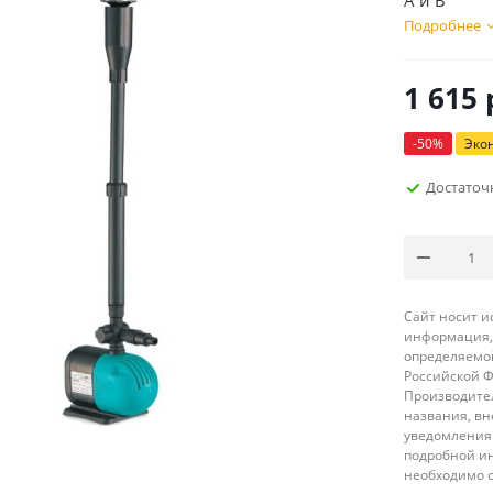
А и В
Подробнее
1 615
-
50
%
Эко
Достаточ
Сайт носит 
информация, 
определяемой
Российской 
Производител
названия, вн
уведомления 
подробной ин
необходимо 