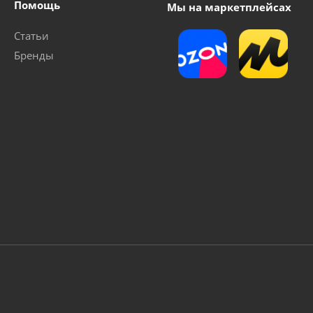
Помощь
Мы на маркетплейсах
Статьи
Бренды
для фонтанных насосов "Vodotok" моделей HJ-741, HJ-941, H
Много