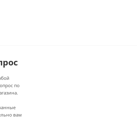
прос
юбой
опрос по
агазина.
ванные
ельно вам