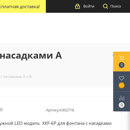
сплатная доставка!
Войти
Поиск
 насадками А
0
с насадками А и В
0
0
Артикул:
002718
ружной LEO модель ХКF-6Р для фонтана с насадками