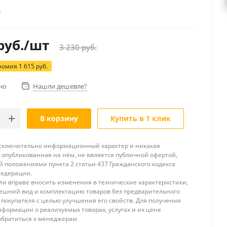
руб.
/шт
3 230
руб.
номия
1 615
руб.
но
Нашли дешевле?
В корзину
Купить в 1 клик
исключительно информационный характер и никакая
опубликованная на нём, не является публичной офертой,
 положениями пункта 2 статьи 437 Гражданского кодекса
Федерации.
и вправе вносить изменения в технические характеристики,
ешний вид и комплектацию товаров без предварительного
покупателя с целью улучшения его свойств. Для получения
формации о реализуемых товарах, услугах и их цене
обратиться к менеджерам