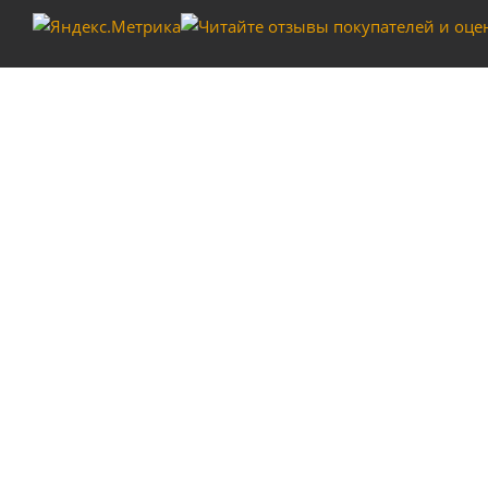
Насос погружной 
Комплект насадок