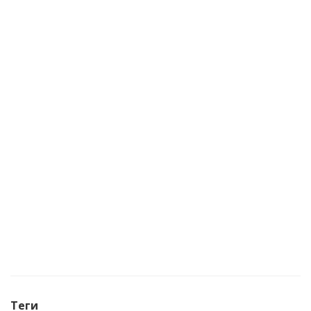
Пылесос-измельчитель электрический PATRIOT
GARDEN BV2000E
Мало
Теги