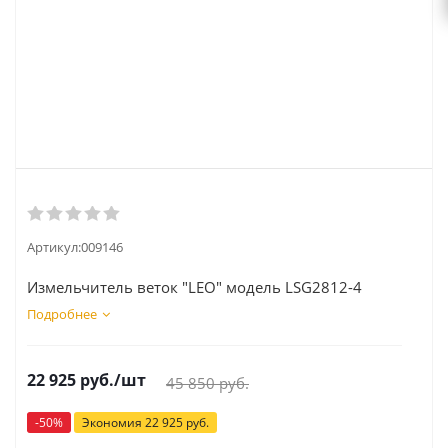
Артикул:
009146
Измельчитель веток "LEO" модель LSG2812-4
Подробнее
22 925
руб.
/шт
45 850
руб.
-
50
%
Экономия
22 925
руб.