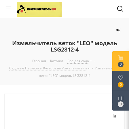
Измельчитель веток "LEO" модель
LSG2812-4
Главная
-
Каталог
-
Все для сада
-
0
Садовые Пылесосы Кусторезы Измельчители
-
Измельчитель
веток "LEO" модель LSG2812-4
0
0