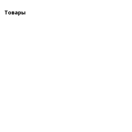
Товары
Опрыскиватель электрический Умница ОЭЛ-10
ранцевый
Достаточно