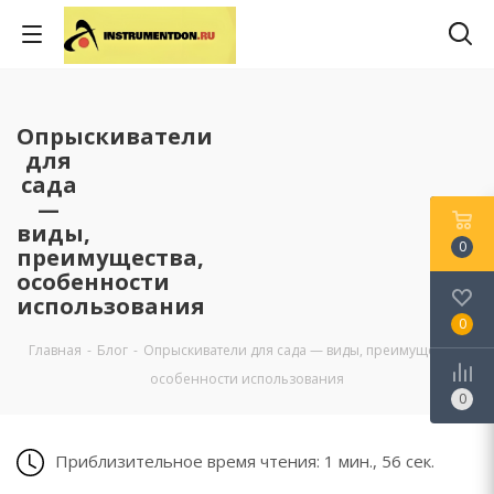
Опрыскиватели
для
сада
—
виды,
0
преимущества,
особенности
использования
0
Главная
-
Блог
-
Опрыскиватели для сада — виды, преимущества,
особенности использования
0
Приблизительное время чтения: 1 мин., 56 сек.