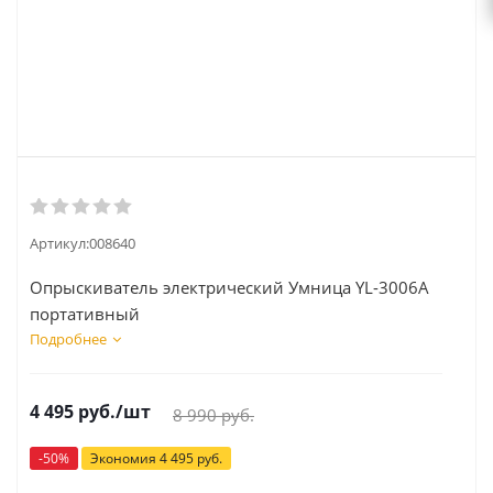
Артикул:
008640
Опрыскиватель электрический Умница YL-3006A
портативный
Подробнее
4 495
руб.
/шт
8 990
руб.
-
50
%
Экономия
4 495
руб.