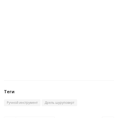
Аккумуляторная дрель-шуруповерт BRAIT
BCD18N (18в 2.0Ач Li-on 30Нм)
Достаточно
Теги
Ручной инструмент
Дрель шуруповерт