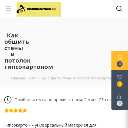
Как
обшить
стены
и
потолок
0
гипсокартоном
Главная
-
Блог
-
Как обшить стены и потолок гипсокартоном
0
Приблизительное время чтения: 2 мин., 23 сек.
0
Гипсокартон – универсальный материал для