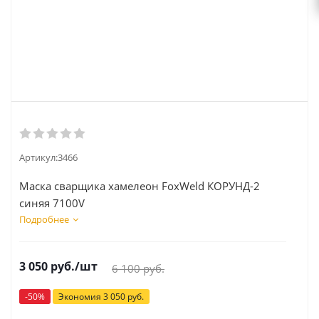
Артикул:
3466
Маска сварщика хамелеон FoxWeld КОРУНД-2
синяя 7100V
Подробнее
3 050
руб.
/шт
6 100
руб.
-
50
%
Экономия
3 050
руб.