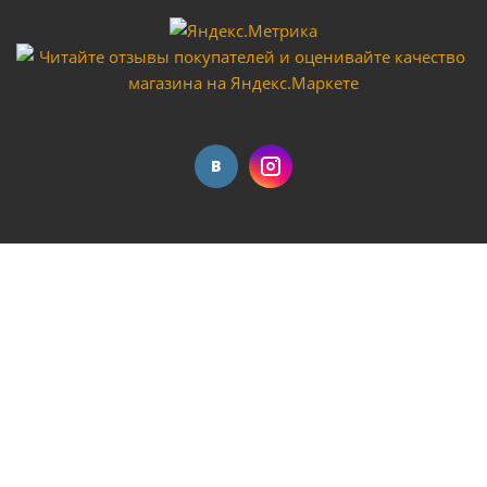
Маска сварщика хамелеон FoxWeld FOX 2 черная
Много
Очки для сварщика Хамелеон старый тип ТХ-012
Много