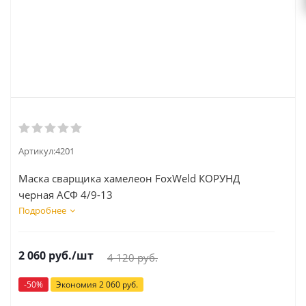
Артикул:
4201
Маска сварщика хамелеон FoxWeld КОРУНД
черная ACФ 4/9-13
Подробнее
2 060
руб.
/шт
4 120
руб.
-
50
%
Экономия
2 060
руб.