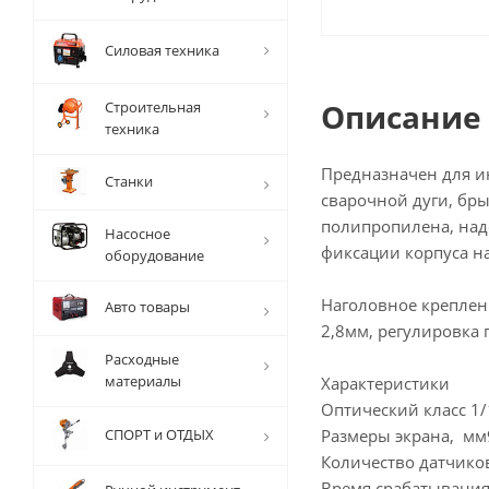
Силовая техника
Описание
Строительная
техника
Предназначен для и
Станки
сварочной дуги, бр
полипропилена, над
Насосное
фиксации корпуса на
оборудование
Наголовное креплени
Авто товары
2,8мм, регулировка 
Расходные
материалы
Характеристики
Оптический класс 1/
СПОРТ и ОТДЫХ
Размеры экрана, мм
Количество датчиков
Время срабатывания,