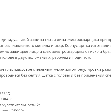
ндивидуальной защиты глаз и лица электросварщика при п
ызг расплавленного металла и искр. Корпус щитка изготавл
ежно защищает лицо и шею электросварщика от искр и брыз
 голове в двух положениях: рабочем и поднятом.
е пластмассовое с плавным механизмом регулировки размер
проводится без снятия щитка с головы и без применения сп
1/1/2;
93×43;
 чувствительности 2;
 сек1/25000;