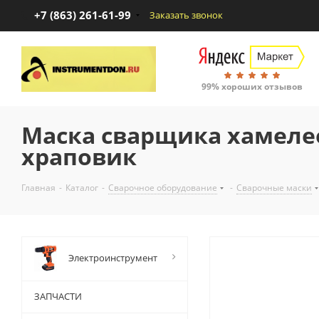
+7 (863) 261-61-99
Заказать звонок
99% хороших отзывов
Маска сварщика хамелеон
храповик
Главная
-
Каталог
-
Сварочное оборудование
-
Сварочные маски
Электроинструмент
ЗАПЧАСТИ