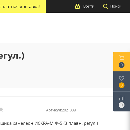
сплатная доставка!
Войти
Поиск
гул.)
0
0
0
Артикул:
202_338
щика хамелеон ИСКРА-М Ф-5 (3 плавн. регул.)