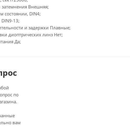
и затемнения Внешняя;
м состоянии, DIN4;
 DIN9-13;
ительности и задержки Плавные;
вки диоптрических линз Нет;
тания Да;
прос
юбой
опрос по
агазина.
ванные
ельно вам