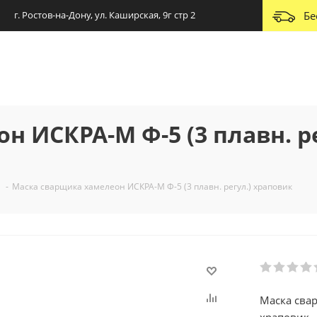
г. Ростов-на-Дону, ул. Каширская, 9г стр 2
Бе
 ИСКРА-М Ф-5 (3 плавн. ре
-
Маска сварщика хамелеон ИСКРА-М Ф-5 (3 плавн. регул.) храповик
Маска свар