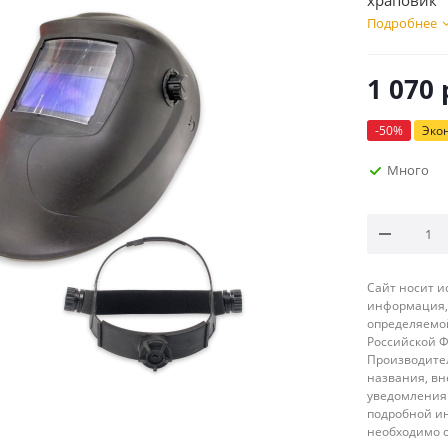
храповик
Подробнее
1 070
-
50
%
Эко
Много
Сайт носит 
информация, 
определяемой
Российской 
Производител
названия, вн
уведомления 
подробной ин
необходимо 