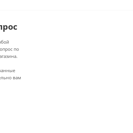
прос
юбой
опрос по
агазина.
ванные
ельно вам