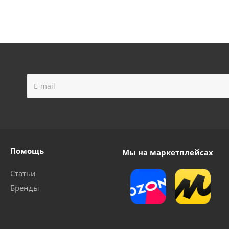
D с крепёжными деталями к маскам Foxweld
Много
Помощь
Мы на маркетплейсах
Статьи
Бренды