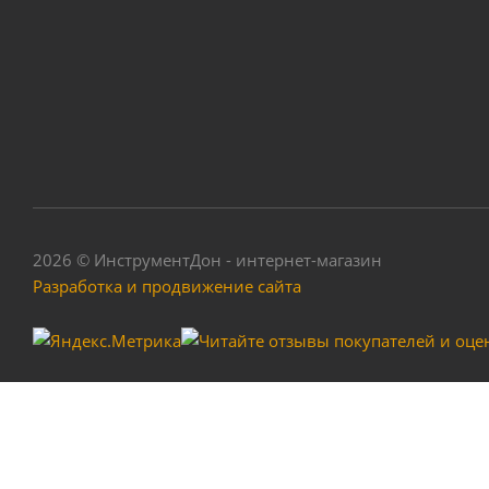
Маска сварщика х
2026 © ИнструментДон - интернет-магазин
Разработка и продвижение сайта
Маска сварщика V