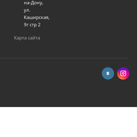
ля сварщика Хамелеон старый тип ТХ-012
на-Дону,
ул.
Каширская,
ного
9г стр 2
Карта сайта
FoxWeld FOX черная 8256
ого