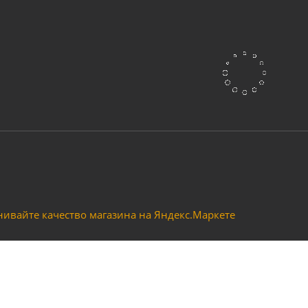
амелеон FoxWeld FOX 2 черная
Очки д
Много
М
ARTEG черная со стеклом С5
Маска сварщика хамелеон 
Много
Мн