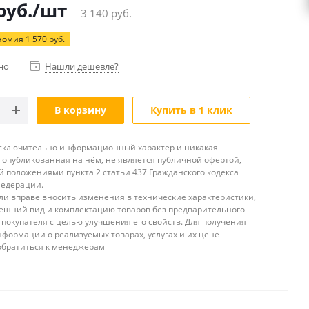
руб.
/шт
3 140
руб.
номия
1 570
руб.
но
Нашли дешевле?
В корзину
Купить в 1 клик
исключительно информационный характер и никакая
опубликованная на нём, не является публичной офертой,
 положениями пункта 2 статьи 437 Гражданского кодекса
Федерации.
и вправе вносить изменения в технические характеристики,
ешний вид и комплектацию товаров без предварительного
покупателя с целью улучшения его свойств. Для получения
формации о реализуемых товарах, услугах и их цене
обратиться к менеджерам