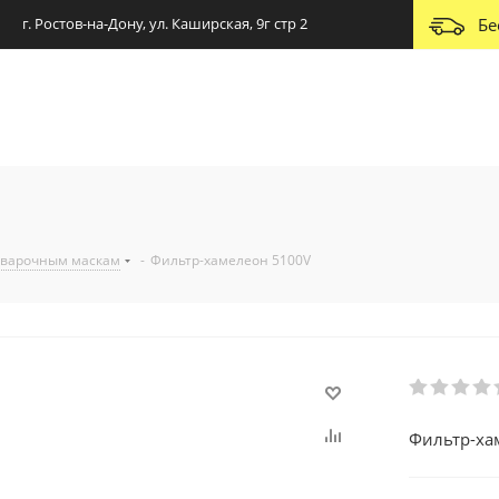
г. Ростов-на-Дону, ул. Каширская, 9г стр 2
Бе
сварочным маскам
-
Фильтр-хамелеон 5100V
Фильтр-ха