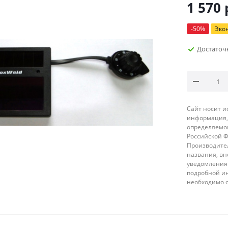
1 570
-
50
%
Эко
Достаточ
Сайт носит 
информация, 
определяемой
Российской 
Производител
названия, вн
уведомления 
подробной ин
необходимо 