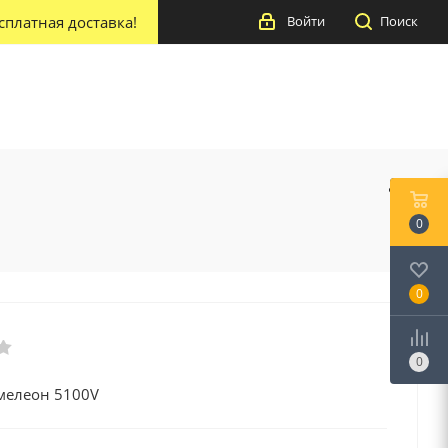
сплатная доставка!
Войти
Поиск
0
0
0
мелеон 5100V