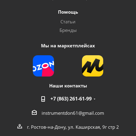
Помощь
Аппарат для сварки пластиковых труб FoxPlastic
Статьи
1200 ZJM
Бренды
Достаточно
Мы на маркетплейсах
Наши контакты
+7 (863) 261-61-99
instrumentdon61@gmail.com
Аппарат для сварки пластиковых труб BRAIT BWM-
3M800
г. Ростов-на-Дону, ул. Каширская, 9г стр 2