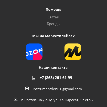
Помощь
Аппарат для сварки пластиковых труб BRAIT BWM-
Статьи
3M800
Бренды
Достаточно
Мы на маркетплейсах
Наши контакты
+7 (863) 261-61-99
instrumentdon61@gmail.com
Аппарат для сварки пластиковых труб FoxPlastic
900 ZJM
г. Ростов-на-Дону, ул. Каширская, 9г стр 2