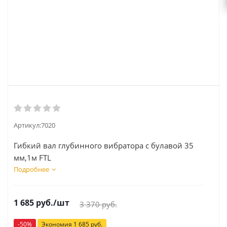
Артикул:
7020
Гибкий вал глубинного вибратора с булавой 35
мм,1м FTL
Подробнее
1 685
руб.
/шт
3 370
руб.
-
50
%
Экономия
1 685
руб.