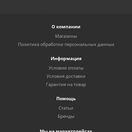
Гибкий вал глубинного вибратора с булавой 35
мм,1м FTL
О компании
Достаточно
Магазины
Политика обработки персональных данных
Информация
Условия оплаты
Условия доставки
Гарантия на товар
Помощь
Гибкий вал глубинного вибратора с булавой 35
Статьи
мм, 1,5 м FTL
Бренды
Достаточно
Мы на маркетплейсах