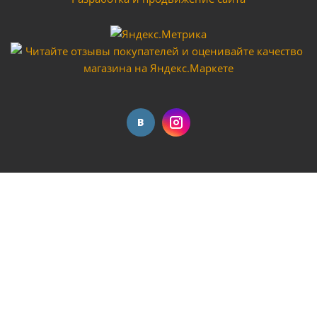
Генератор бензиновый "Vodotok" БГ-1кВт
Достаточно
Бензогенератор Vodotok БГЭ-2,5кВт (2,5кВт/2,8кВт,
196 см3, 41,9 кг)
Достаточно