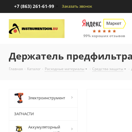
+7 (863) 261-61-99
Заказать звонок
99% хороших отзывов
Держатель предфильтра
Главная
-
Каталог
-
Расходные материалы
-
Средства защиты
-
Электроинструмент
ЗАПЧАСТИ
Аккумуляторный