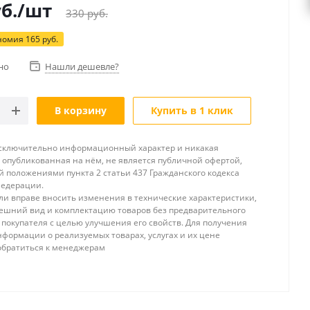
б.
/шт
330
руб.
номия
165
руб.
но
Нашли дешевле?
В корзину
Купить в 1 клик
исключительно информационный характер и никакая
опубликованная на нём, не является публичной офертой,
 положениями пункта 2 статьи 437 Гражданского кодекса
Федерации.
и вправе вносить изменения в технические характеристики,
ешний вид и комплектацию товаров без предварительного
покупателя с целью улучшения его свойств. Для получения
формации о реализуемых товарах, услугах и их цене
обратиться к менеджерам