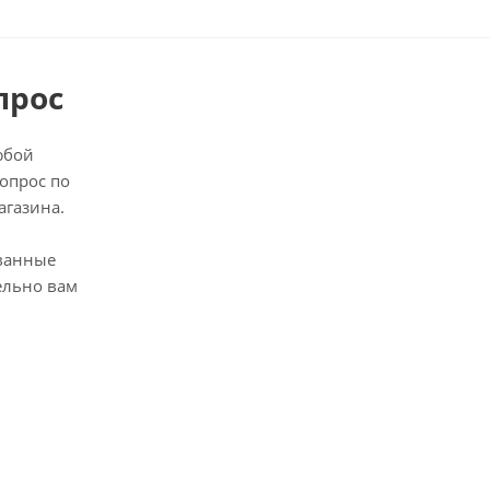
прос
юбой
опрос по
агазина.
ванные
ельно вам