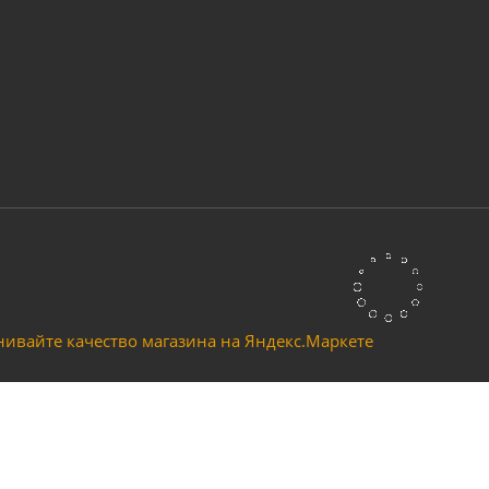
к СЕТКА защитный лицевой СВОНА НС-01 Эконом (400_108) чёрный
Много
мера ранцевый с защитой бедра, универсальный
Много