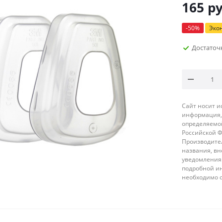
165
ру
-
50
%
Эко
Достаточ
Сайт носит 
информация, 
определяемой
Российской 
Производител
названия, вн
уведомления 
подробной ин
необходимо 