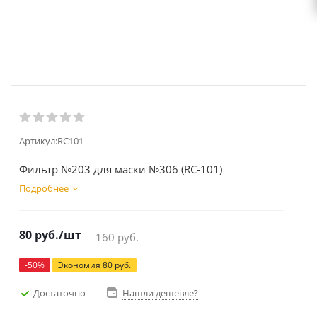
Артикул:
RC101
Фильтр №203 для маски №306 (RС-101)
Подробнее
80
руб.
/шт
160
руб.
-
50
%
Экономия
80
руб.
Достаточно
Нашли дешевле?