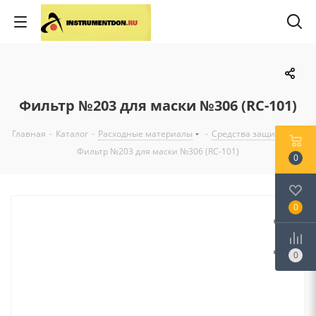
Фильтр №203 для маски №306 (RС-101)
Главная
-
Каталог
-
Расходные материалы
-
Средства защиты
-
Фильтр №203 для маски №306 (RС-101)
0
0
0